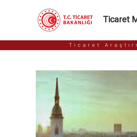
Ticaret Mü
Ticaret Araştı