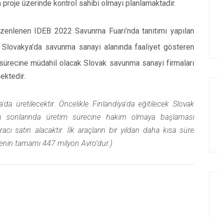
üm proje üzerinde kontrol sahibi olmayı planlamaktadır.
üzenlenen IDEB 2022 Savunma Fuarı’nda tanıtımı yapılan
 Slovakya’da savunma sanayi alanında faaliyet gösteren
im sürecine müdahil olacak Slovak savunma sanayi firmaları
mektedir.
'da üretilecektir. Öncelikle Finlandiya'da eğitilecek Slovak
3'ün sonlarında üretim sürecine hakim olmaya başlaması
acı satın alacaktır. İlk araçların bir yıldan daha kısa süre
jenin tamamı 447 milyon Avro’dur.)