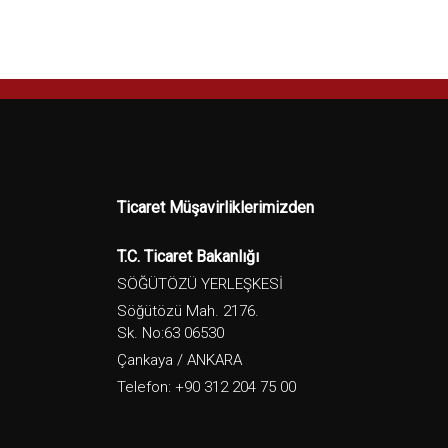
Ticaret Müşavirliklerimizden
T.C. Ticaret Bakanlığı
SÖĞÜTÖZÜ YERLEŞKESİ
Söğütözü Mah. 2176.
Sk. No:63 06530
Çankaya / ANKARA
Telefon: +90 312 204 75 00