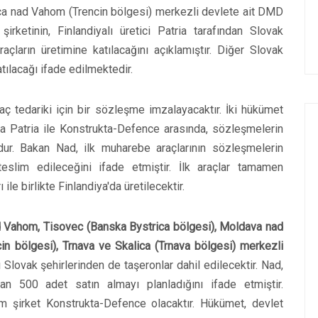
a nad Vahom (Trencin bölgesi) merkezli devlete ait DMD
rketinin, Finlandiyalı üretici Patria tarafından Slovak
açların üretimine katılacağını açıklamıştır. Diğer Slovak
tılacağı ifade edilmektedir.
raç tedariki için bir sözleşme imzalayacaktır. İki hükümet
ca Patria ile Konstrukta-Defence arasında, sözleşmelerin
dur. Bakan Nad, ilk muharebe araçlarının sözleşmelerin
slim edileceğini ifade etmiştir. İlk araçlar tamamen
ile birlikte Finlandiya'da üretilecektir.
 Vahom, Tisovec (Banska Bystrica bölgesi), Moldava nad
n bölgesi), Trnava ve Skalica (Trnava bölgesi) merkezli
 Slovak şehirlerinden de taşeronlar dahil edilecektir. Nad,
 500 adet satın almayı planladığını ifade etmiştir.
im şirket Konstrukta-Defence olacaktır. Hükümet, devlet