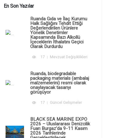
En Son Yazılar
Ruanda Gıda ve İlaç Kurumu
Halk Sağlığını Tehdit Ettiği
Değerlendirilen Ürünlere
Yönelik Denetimler
Kapsamında Bazı Alkollü
İçeceklerin İthalatını Geçici
Olarak Durdurdu
17
Mevzuat Değişiklikleri
Ruanda, biodegradable
packaging materials (ambalaj
malzemelerini) resmi olarak
onaylayacak tasarıyı
görüşüyor
17
Güncel Gelişmeler
BLACK SEA MARINE EXPO
2026 – Uluslararası Denizcilik
Fuarı Burgaz'da 9-11 Kasım
2026 Tarihlerinde
Gerçekleştirilecek