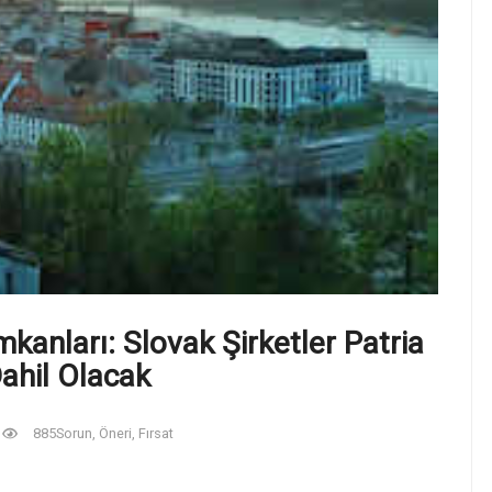
mkanları: Slovak Şirketler Patria
Dahil Olacak
885
Sorun, Öneri, Fırsat