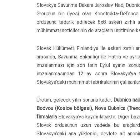
Slovakya Savunma Bakanı Jaroslav Nad, Dubnic
Group'un bir üyesi olan Konstrukta-Defence şi
ordusuna tedarik edilecek 8x8 askeri zırhlı ar
mühimmat üreticilerinin de araçların üretimine ka
Slovak Hükümeti, Finlandiya ile askeri zırhlı a
arasında, Savunma Bakanlığı ile Patria ve ayrı
imzalanması için son tarih Eylül ayının sonu
imzalanmasından 12 ay sonra Slovakya'ya te
Slovakya’daki mühimmat fabrikalarının çalışanları 
Üretim, gelecek yılın sonuna kadar,
Dubnica nad
Bodvou (Kosice bölgesi), Nova Dubnica (Trenci
firmalarla
Slovakya'ya kaydırılacaktır. Diğer bazı
Slovak ordusunun uzun vadede bu araçlardan
Slovakya’daki ana yüklenici, devlete ait anon