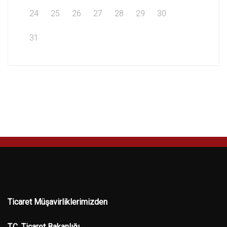
24
25
26
27
28
29
30
31
Ticaret Müşavirliklerimizden
T.C. Ticaret Bakanlığı