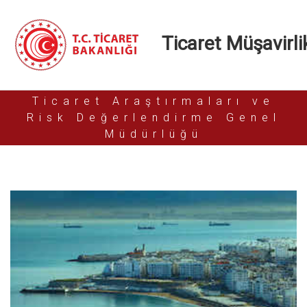
Ticaret Müşavirlik
Ticaret Araştırmaları ve
Risk Değerlendirme Genel
Müdürlüğü