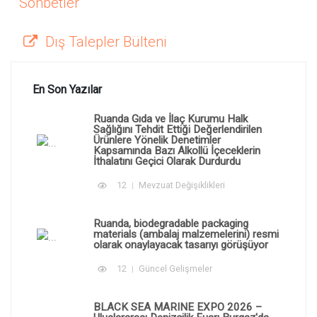
Sohbetler
Dış Talepler Bülteni
En Son Yazılar
Ruanda Gıda ve İlaç Kurumu Halk
Sağlığını Tehdit Ettiği Değerlendirilen
Ürünlere Yönelik Denetimler
Kapsamında Bazı Alkollü İçeceklerin
İthalatını Geçici Olarak Durdurdu
12
Mevzuat Değişiklikleri
Ruanda, biodegradable packaging
materials (ambalaj malzemelerini) resmi
olarak onaylayacak tasarıyı görüşüyor
12
Güncel Gelişmeler
BLACK SEA MARINE EXPO 2026 –