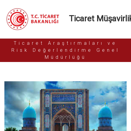
Ticaret Müşavirlik
Ticaret Araştırmaları ve
Risk Değerlendirme Genel
Müdürlüğü