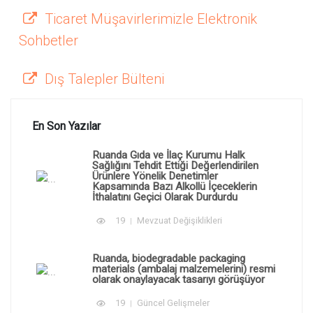
Ticaret Müşavirlerimizle Elektronik
Sohbetler
Dış Talepler Bülteni
En Son Yazılar
Ruanda Gıda ve İlaç Kurumu Halk
Sağlığını Tehdit Ettiği Değerlendirilen
Ürünlere Yönelik Denetimler
Kapsamında Bazı Alkollü İçeceklerin
İthalatını Geçici Olarak Durdurdu
19
Mevzuat Değişiklikleri
Ruanda, biodegradable packaging
materials (ambalaj malzemelerini) resmi
olarak onaylayacak tasarıyı görüşüyor
19
Güncel Gelişmeler