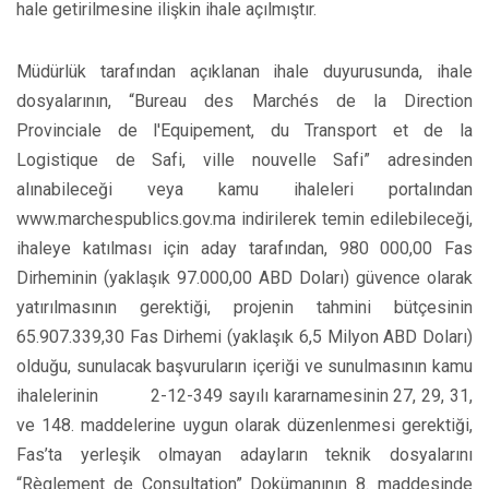
hale getirilmesine ilişkin ihale açılmıştır.
Müdürlük tarafından açıklanan ihale duyurusunda, ihale
dosyalarının, “Bureau des Marchés de la Direction
Provinciale de l'Equipement, du Transport et de la
Logistique de Safi, ville nouvelle Safi” adresinden
alınabileceği veya kamu ihaleleri portalından
www.marchespublics.gov.ma indirilerek temin edilebileceği,
ihaleye katılması için aday tarafından, 980 000,00 Fas
Dirheminin (yaklaşık 97.000,00 ABD Doları) güvence olarak
yatırılmasının gerektiği, projenin tahmini bütçesinin
65.907.339,30 Fas Dirhemi (yaklaşık 6,5 Milyon ABD Doları)
olduğu, sunulacak başvuruların içeriği ve sunulmasının kamu
ihalelerinin 2-12-349 sayılı kararnamesinin 27, 29, 31,
ve 148. maddelerine uygun olarak düzenlenmesi gerektiği,
Fas’ta yerleşik olmayan adayların teknik dosyalarını
“Règlement de Consultation” Dokümanının 8. maddesinde