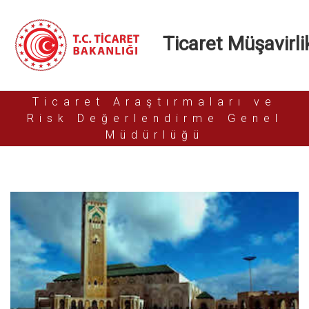
Ticaret Müşavirlik
Ticaret Araştırmaları ve
Risk Değerlendirme Genel
Müdürlüğü