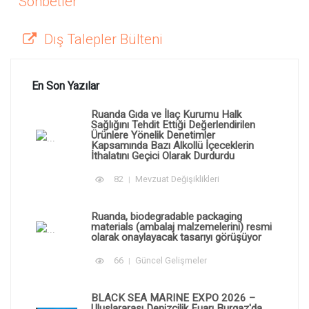
Sohbetler
Dış Talepler Bülteni
En Son Yazılar
Ruanda Gıda ve İlaç Kurumu Halk
Sağlığını Tehdit Ettiği Değerlendirilen
Ürünlere Yönelik Denetimler
Kapsamında Bazı Alkollü İçeceklerin
İthalatını Geçici Olarak Durdurdu
82
Mevzuat Değişiklikleri
Ruanda, biodegradable packaging
materials (ambalaj malzemelerini) resmi
olarak onaylayacak tasarıyı görüşüyor
66
Güncel Gelişmeler
BLACK SEA MARINE EXPO 2026 –
Uluslararası Denizcilik Fuarı Burgaz'da