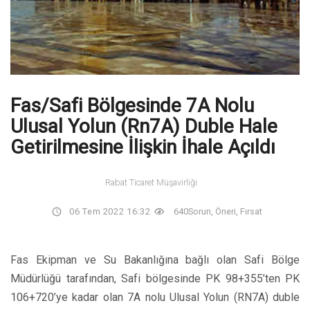
Fas/Safi Bölgesinde 7A Nolu
Ulusal Yolun (Rn7A) Duble Hale
Getirilmesine İlişkin İhale Açıldı
Rabat Ticaret Müşavirliği
06 Tem 2022 16:32
640
Sorun, Öneri, Fırsat
Fas Ekipman ve Su Bakanlığına bağlı olan Safi Bölge
Müdürlüğü tarafından, Safi bölgesinde PK 98+355’ten PK
106+720’ye kadar olan 7A nolu Ulusal Yolun (RN7A) duble