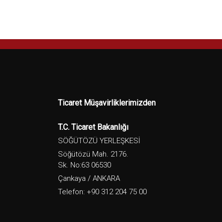
Ticaret Müşavirliklerimizden
T.C. Ticaret Bakanlığı
SÖĞÜTÖZÜ YERLEŞKESİ
Söğütözü Mah. 2176.
Sk. No:63 06530
Çankaya / ANKARA
Telefon: +90 312 204 75 00