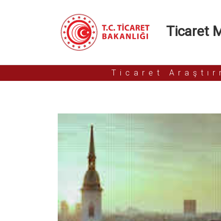
Ticaret Mü
Ticaret Araştı