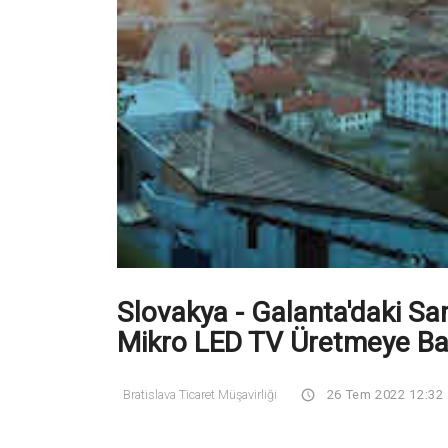
Slovakya - Galanta'daki S
Mikro LED TV Üretmeye Ba
Bratislava Ticaret Müşavirliği
26 Tem 2022 12:32