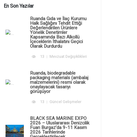
En Son Yazılar
Ruanda Gıda ve İlaç Kurumu
Halk Sağlığını Tehdit Ettiği
Değerlendirilen Ürünlere
Yönelik Denetimler
Kapsamında Bazı Alkollü
İçeceklerin İthalatını Geçici
Olarak Durdurdu
13
Mevzuat Değişiklikleri
Ruanda, biodegradable
packaging materials (ambalaj
malzemelerini) resmi olarak
onaylayacak tasarıyı
görüşüyor
13
Güncel Gelişmeler
BLACK SEA MARINE EXPO
2026 – Uluslararası Denizcilik
Fuarı Burgaz'da 9-11 Kasım
2026 Tarihlerinde
Gerçekleştirilecek