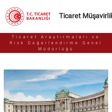
Ticaret Müşavirlik
Ticaret Araştırmaları ve
Risk Değerlendirme Genel
Müdürlüğü