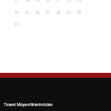
17
18
19
20
21
22
23
24
25
26
27
28
29
30
31
Ticaret Müşavirliklerimizden