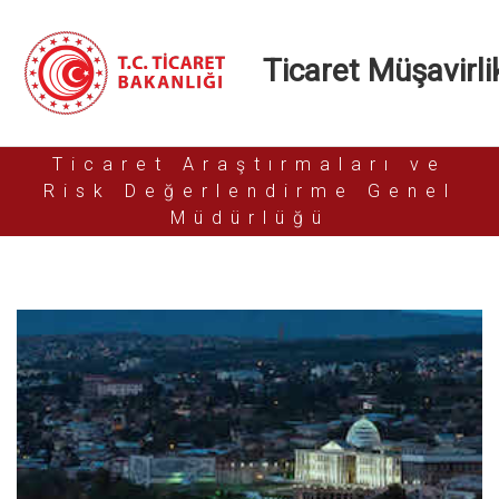
Ticaret Müşavirlik
Ticaret Araştırmaları ve
Risk Değerlendirme Genel
Müdürlüğü