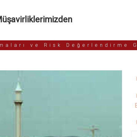
şavirliklerimizden
rmaları ve Risk Değerlendirme 