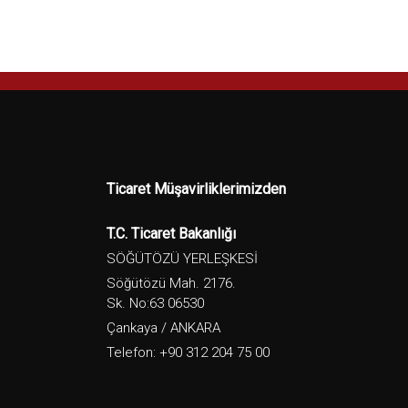
Ticaret Müşavirliklerimizden
T.C. Ticaret Bakanlığı
SÖĞÜTÖZÜ YERLEŞKESİ
Söğütözü Mah. 2176.
Sk. No:63 06530
Çankaya / ANKARA
Telefon: +90 312 204 75 00