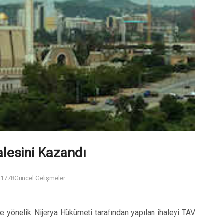
lesini Kazandı
1778
Güncel Gelişmeler
 yönelik Nijerya Hükümeti tarafından yapılan ihaleyi TAV