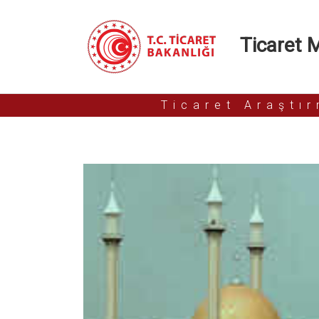
Ticaret Mü
Ticaret Araştı