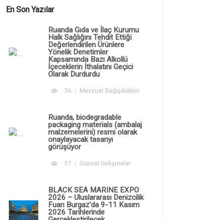
En Son Yazılar
Ruanda Gıda ve İlaç Kurumu
Halk Sağlığını Tehdit Ettiği
Değerlendirilen Ürünlere
Yönelik Denetimler
Kapsamında Bazı Alkollü
İçeceklerin İthalatını Geçici
Olarak Durdurdu
36
Mevzuat Değişiklikleri
Ruanda, biodegradable
packaging materials (ambalaj
malzemelerini) resmi olarak
onaylayacak tasarıyı
görüşüyor
37
Güncel Gelişmeler
BLACK SEA MARINE EXPO
2026 – Uluslararası Denizcilik
Fuarı Burgaz'da 9-11 Kasım
2026 Tarihlerinde
Gerçekleştirilecek