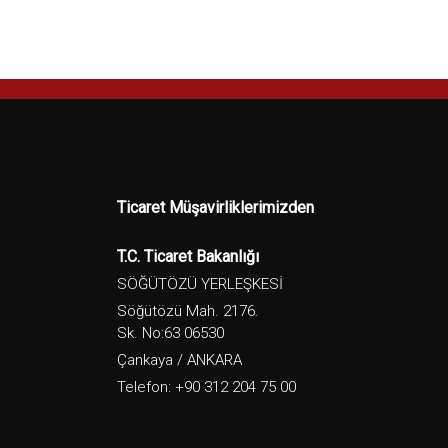
Ticaret Müşavirliklerimizden
T.C. Ticaret Bakanlığı
SÖĞÜTÖZÜ YERLEŞKESİ
Söğütözü Mah. 2176.
Sk. No:63 06530
Çankaya / ANKARA
Telefon: +90 312 204 75 00