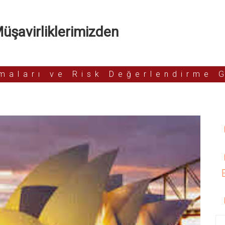
şavirliklerimizden
rmaları ve Risk Değerlendirme 