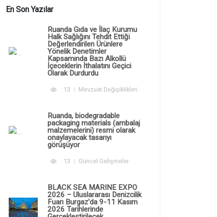
En Son Yazılar
Ruanda Gıda ve İlaç Kurumu
Halk Sağlığını Tehdit Ettiği
Değerlendirilen Ürünlere
Yönelik Denetimler
Kapsamında Bazı Alkollü
İçeceklerin İthalatını Geçici
Olarak Durdurdu
13
Mevzuat Değişiklikleri
Ruanda, biodegradable
packaging materials (ambalaj
malzemelerini) resmi olarak
onaylayacak tasarıyı
görüşüyor
13
Güncel Gelişmeler
BLACK SEA MARINE EXPO
2026 – Uluslararası Denizcilik
Fuarı Burgaz'da 9-11 Kasım
2026 Tarihlerinde
Gerçekleştirilecek