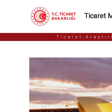
Ticaret Mü
Ticaret Araştı