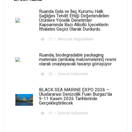
Ruanda Gıda ve İlaç Kurumu Halk
Sağlığını Tehdit Ettiği Değerlendirilen
Ürünlere Yönelik Denetimler
Kapsamında Bazı Alkollü İçeceklerin
İthalatını Geçici Olarak Durdurdu
21
Mevzuat Değişiklikleri
Ruanda, biodegradable packaging
materials (ambalaj malzemelerini) resmi
olarak onaylayacak tasarıyı görüşüyor
22
Güncel Gelişmeler
BLACK SEA MARINE EXPO 2026 –
Uluslararası Denizcilik Fuarı Burgaz'da
9-11 Kasım 2026 Tarihlerinde
Gerçekleştirilecek
31
Güncel Gelişmeler