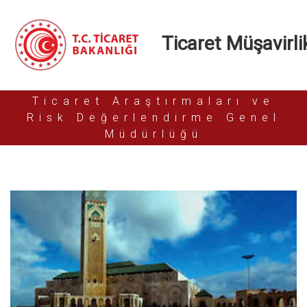
Ticaret Müşavirlik
Ticaret Araştırmaları ve
Risk Değerlendirme Genel
Müdürlüğü