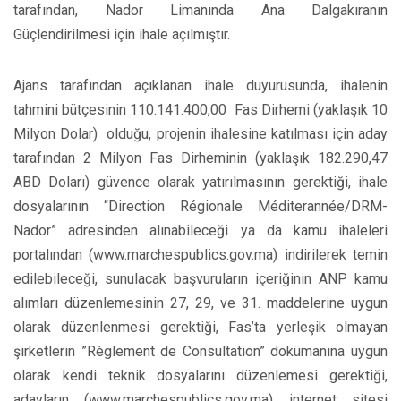
tarafından, Nador Limanında Ana Dalgakıranın
Güçlendirilmesi için ihale açılmıştır.
Ajans tarafından açıklanan ihale duyurusunda, ihalenin
tahmini bütçesinin 110.141.400,00 Fas Dirhemi (yaklaşık 10
Milyon Dolar) olduğu, projenin ihalesine katılması için aday
tarafından 2 Milyon Fas Dirheminin (yaklaşık 182.290,47
ABD Doları) güvence olarak yatırılmasının gerektiği, ihale
dosyalarının “Direction Régionale Méditerannée/DRM-
Nador” adresinden alınabileceği ya da kamu ihaleleri
portalından (www.marchespublics.gov.ma) indirilerek temin
edilebileceği, sunulacak başvuruların içeriğinin ANP kamu
alımları düzenlemesinin 27, 29, ve 31. maddelerine uygun
olarak düzenlenmesi gerektiği, Fas’ta yerleşik olmayan
şirketlerin ”Règlement de Consultation” dokümanına uygun
olarak kendi teknik dosyalarını düzenlemesi gerektiği,
adayların (www.marchespublics.gov.ma) internet sitesi