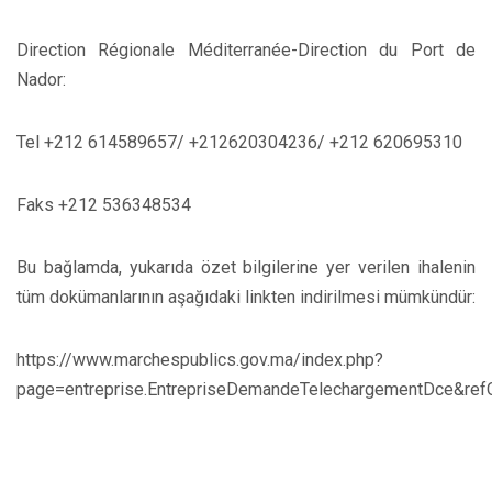
Direction Régionale Méditerranée-Direction du Port de
Nador:
Tel +212 614589657/ +212620304236/ +212 620695310
Faks +212 536348534
Bu bağlamda, yukarıda özet bilgilerine yer verilen ihalenin
tüm dokümanlarının aşağıdaki linkten indirilmesi mümkündür:
https://www.marchespublics.gov.ma/index.php?
page=entreprise.EntrepriseDemandeTelechargementDce&re