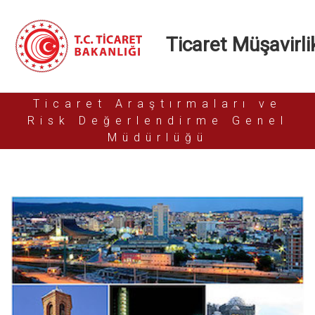
Ticaret Müşavirlik
Ticaret Araştırmaları ve
Risk Değerlendirme Genel
Müdürlüğü