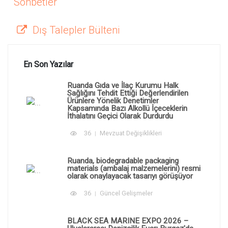
Sohbetler
Dış Talepler Bülteni
En Son Yazılar
Ruanda Gıda ve İlaç Kurumu Halk
Sağlığını Tehdit Ettiği Değerlendirilen
Ürünlere Yönelik Denetimler
Kapsamında Bazı Alkollü İçeceklerin
İthalatını Geçici Olarak Durdurdu
36
Mevzuat Değişiklikleri
Ruanda, biodegradable packaging
materials (ambalaj malzemelerini) resmi
olarak onaylayacak tasarıyı görüşüyor
36
Güncel Gelişmeler
BLACK SEA MARINE EXPO 2026 –