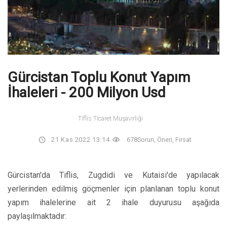
Gürcistan Toplu Konut Yapım
İhaleleri - 200 Milyon Usd
Tiflis Ticaret Müşavirliği
21 Kas 2022 13:14
678
Sorun, Öneri, Fırsat
Gürcistan'da Tiflis, Zugdidi ve Kutaisi'de yapılacak
yerlerinden edilmiş göçmenler için planlanan toplu konut
yapım ihalelerine ait 2 ihale duyurusu aşağıda
paylaşılmaktadır: