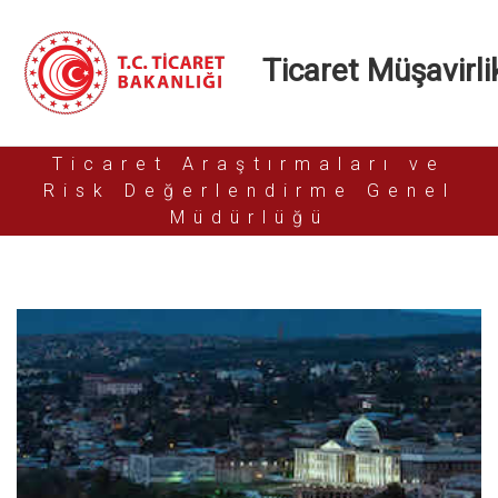
Ticaret Müşavirlik
Ticaret Araştırmaları ve
Risk Değerlendirme Genel
Müdürlüğü