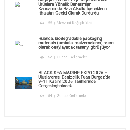
Sağlığını Tehdit Ettiği Değerlendirilen
Ürünlere Yönelik Denetimler
Kapsamında Bazı Alkollü İçeceklerin
İthalatını Geçici Olarak Durdurdu
66
Mevzuat Değişiklikleri
Ruanda, biodegradable packaging
materials (ambalaj malzemelerini) resmi
olarak onaylayacak tasarıyı görüşüyor
52
Güncel Gelişmeler
BLACK SEA MARINE EXPO 2026 –
Uluslararası Denizcilik Fuarı Burgaz'da
9-11 Kasım 2026 Tarihlerinde
Gerçekleştirilecek
64
Güncel Gelişmeler