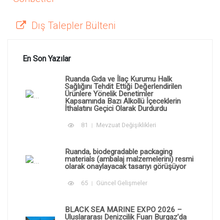
Dış Talepler Bülteni
En Son Yazılar
Ruanda Gıda ve İlaç Kurumu Halk
Sağlığını Tehdit Ettiği Değerlendirilen
Ürünlere Yönelik Denetimler
Kapsamında Bazı Alkollü İçeceklerin
İthalatını Geçici Olarak Durdurdu
81
Mevzuat Değişiklikleri
Ruanda, biodegradable packaging
materials (ambalaj malzemelerini) resmi
olarak onaylayacak tasarıyı görüşüyor
65
Güncel Gelişmeler
BLACK SEA MARINE EXPO 2026 –
Uluslararası Denizcilik Fuarı Burgaz'da