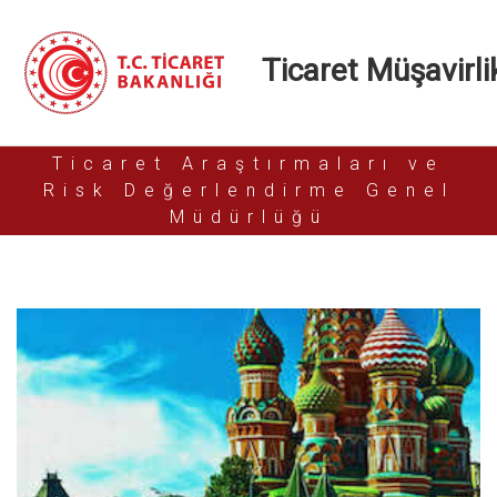
Ticaret Müşavirlik
Ticaret Araştırmaları ve
Risk Değerlendirme Genel
Müdürlüğü