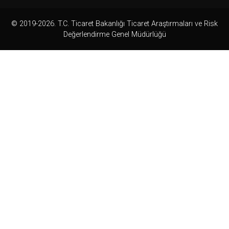
© 2019-2026. T.C. Ticaret Bakanlığı Ticaret Araştırmaları ve Risk
Değerlendirme Genel Müdürlüğü