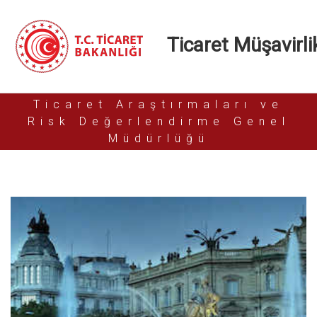
Ticaret Müşavirlik
Ticaret Araştırmaları ve
Risk Değerlendirme Genel
Müdürlüğü