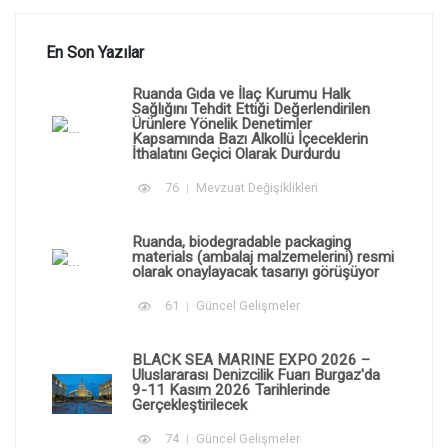
En Son Yazılar
Ruanda Gıda ve İlaç Kurumu Halk
Sağlığını Tehdit Ettiği Değerlendirilen
Ürünlere Yönelik Denetimler
Kapsamında Bazı Alkollü İçeceklerin
İthalatını Geçici Olarak Durdurdu
76
Mevzuat Değişiklikleri
Ruanda, biodegradable packaging
materials (ambalaj malzemelerini) resmi
olarak onaylayacak tasarıyı görüşüyor
61
Güncel Gelişmeler
BLACK SEA MARINE EXPO 2026 –
Uluslararası Denizcilik Fuarı Burgaz'da
9-11 Kasım 2026 Tarihlerinde
Gerçekleştirilecek
74
Güncel Gelişmeler