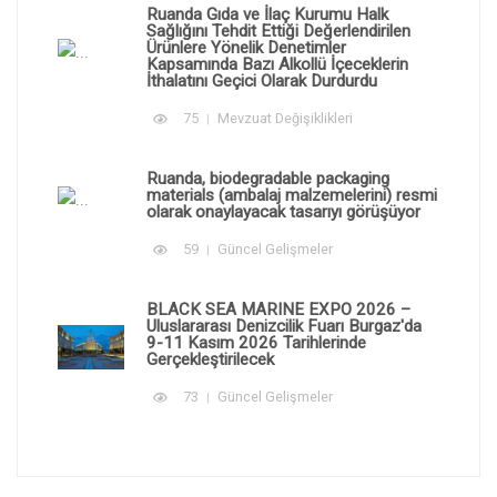
Ruanda Gıda ve İlaç Kurumu Halk
Sağlığını Tehdit Ettiği Değerlendirilen
Ürünlere Yönelik Denetimler
Kapsamında Bazı Alkollü İçeceklerin
İthalatını Geçici Olarak Durdurdu
75
Mevzuat Değişiklikleri
Ruanda, biodegradable packaging
materials (ambalaj malzemelerini) resmi
olarak onaylayacak tasarıyı görüşüyor
59
Güncel Gelişmeler
BLACK SEA MARINE EXPO 2026 –
Uluslararası Denizcilik Fuarı Burgaz'da
9-11 Kasım 2026 Tarihlerinde
Gerçekleştirilecek
73
Güncel Gelişmeler