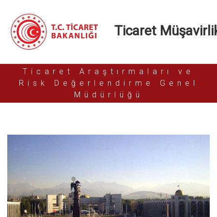
Ticaret Müşavirlik
Ticaret Araştırmaları ve
Risk Değerlendirme Genel
Müdürlüğü