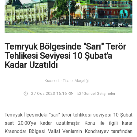
Temryuk Bölgesinde "sarı" Terör
Tehlikesi Seviyesi 10 Şubat'a
Kadar Uzatıldı
Krasnodar Ticaret Ataşeliği
27 Oca 2023 15:16
524
Güncel Gelişmeler
Temryuk İlçesindeki "sarı" terör tehlikesi seviyesi 10 Şubat
saat 20:00'ye kadar uzatılmıştır. Konu ile ilgili karar
Krasnodar Bölgesi Valisi Veniamin Kondratyev tarafından