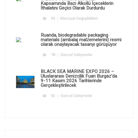
Kapsamında Bazı Alkollü İçeceklerin
İthalatını Geçici Olarak Durdurdu
95
Mevzuat Değişiklikleri
Ruanda, biodegradable packaging
materials (ambalaj malzemelerini) resmi
olarak onaylayacak tasarıyı görüşüyor
78
Güncel Gelişmeler
BLACK SEA MARINE EXPO 2026 –
Uluslararası Denizcilik Fuarı Burgaz'da
9-11 Kasım 2026 Tarihlerinde
Gerçekleştirilecek
92
Güncel Gelişmeler