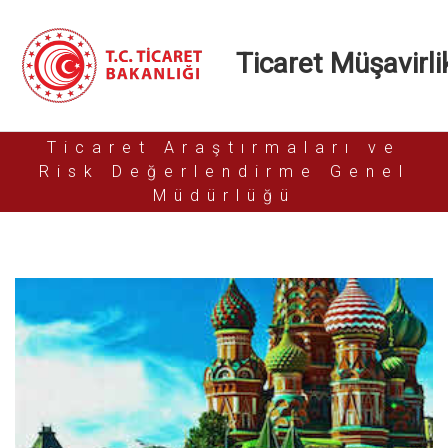
Ticaret Müşavirlik
Ticaret Araştırmaları ve
Risk Değerlendirme Genel
Müdürlüğü