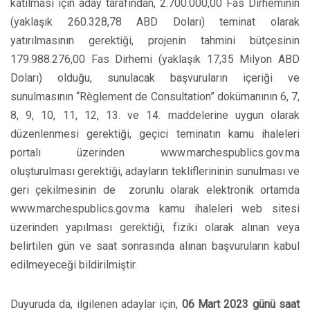
katılması için aday tarafından, 2.700.000,00 Fas Dirheminin
(yaklaşık 260.328,78 ABD Doları) teminat olarak
yatırılmasının gerektiği, projenin tahmini bütçesinin
179.988.276,00 Fas Dirhemi (yaklaşık 17,35 Milyon ABD
Doları) olduğu, sunulacak başvuruların içeriği ve
sunulmasının “Règlement de Consultation” dokümanının 6, 7,
8, 9, 10, 11, 12, 13. ve 14. maddelerine uygun olarak
düzenlenmesi gerektiği, geçici teminatın kamu ihaleleri
portalı üzerinden www.marchespublics.gov.ma
oluşturulması gerektiği, adayların tekliflerininin sunulması ve
geri çekilmesinin de zorunlu olarak elektronik ortamda
www.marchespublics.gov.ma kamu ihaleleri web sitesi
üzerinden yapılması gerektiği, fiziki olarak alınan veya
belirtilen gün ve saat sonrasında alınan başvuruların kabul
edilmeyeceği bildirilmiştir.
Duyuruda da, ilgilenen adaylar için,
06 Mart 2023 günü saat