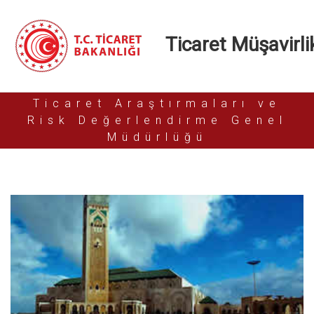
Ticaret Müşavirlik
Ticaret Araştırmaları ve
Risk Değerlendirme Genel
Müdürlüğü