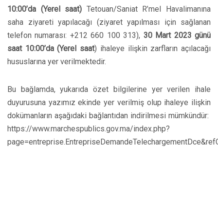
10:00’da (Yerel saat)
Tetouan/Saniat R’mel Havalimanına
saha ziyareti yapılacağı (ziyaret yapılması için sağlanan
telefon numarası: +212 660 100 313),
30 Mart 2023 günü
saat 10:00’da (Yerel saat
) ihaleye ilişkin zarfların açılacağı
hususlarına yer verilmektedir.
Bu bağlamda, yukarıda özet bilgilerine yer verilen ihale
duyurusuna yazımız ekinde yer verilmiş olup ihaleye ilişkin
dokümanların aşağıdaki bağlantıdan indirilmesi mümkündür:
https://www.marchespublics.gov.ma/index.php?
page=entreprise.EntrepriseDemandeTelechargementDce&re