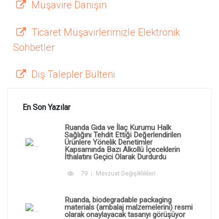
Müşavire Danışın
Ticaret Müşavirlerimizle Elektronik
Sohbetler
Dış Talepler Bülteni
En Son Yazılar
Ruanda Gıda ve İlaç Kurumu Halk
Sağlığını Tehdit Ettiği Değerlendirilen
Ürünlere Yönelik Denetimler
Kapsamında Bazı Alkollü İçeceklerin
İthalatını Geçici Olarak Durdurdu
79
Mevzuat Değişiklikleri
Ruanda, biodegradable packaging
materials (ambalaj malzemelerini) resmi
olarak onaylayacak tasarıyı görüşüyor