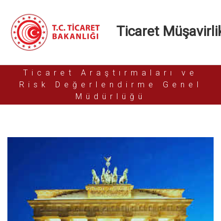
Ticaret Müşavirlik
Ticaret Araştırmaları ve
Risk Değerlendirme Genel
Müdürlüğü