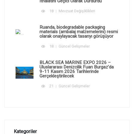
İthalatını Geçici Olarak Durdurdu
18
Mevzuat Değişiklikleri
Ruanda, biodegradable packaging
materials (ambalaj malzemelerini) resmi
olarak onaylayacak tasarıyı görüşüyor
18
Güncel Gelişmeler
BLACK SEA MARINE EXPO 2026 –
Uluslararası Denizcilik Fuarı Burgaz'da
9-11 Kasım 2026 Tarihlerinde
Gerçekleştirilecek
21
Güncel Gelişmeler
Kategoriler