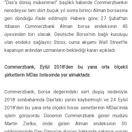
“Dax'a dönüş mükemmel” başlıklı haberde Commerzbankın
neredeyse tam dört buçuk yıl sonra birinci Alman borsasına
geri döndüğü ifade edilmiştir. Habere göre; 27 Şubat'tan
itibaren Commerzbank Alman borsa endeksinin 40
üyesinden biri olacak. Deutsche Börse'nin bağlı kuruluşu
olan endeks sağlayıcı Stoxx, cuma akşamı Wall Street'te
kapanışın ardından uzmanların beklediği kararı açıkladı.
Commerzbank, Eylül 2018’den bu yana orta ölçekli
şirketlerin MDax listesinde yer almaktadır.
Commerzbank, borsa değerindeki sert düşüş nedeniyle
2018 sonbaharında Dax’teki yerini kaybetmişti ve 24 Eylül
2018’den bu yana orta ölçekli hisse senetlerinin MDax’ında
işlem görüyordu. Dönemin Commerzbank genel müdürü
Martin Zielke, önde gelen Alman endeksinin 30.
yıldönümünde Dax-Dinos’un düşüşü hakkında sakince yorum