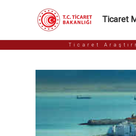
Ticaret Mü
Ticaret Araştı