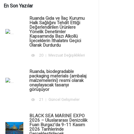
En Son Yazılar
Ruanda Gıda ve İlaç Kurumu
Halk Sağlığını Tehdit Ettiği
Değerlendirilen Ürünlere
Yönelik Denetimler
Kapsamında Bazı Alkollü
İçeceklerin İthalatını Geçici
Olarak Durdurdu
20
Mevzuat Değişiklikleri
Ruanda, biodegradable
packaging materials (ambalaj
malzemelerini) resmi olarak
onaylayacak tasarıyı
görüşüyor
21
Güncel Gelişmeler
BLACK SEA MARINE EXPO
2026 – Uluslararası Denizcilik
Fuarı Burgaz'da 9-11 Kasım
2026 Tarihlerinde
Gerçekleştirilecek