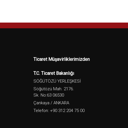
Ticaret Müşavirliklerimizden
T.C. Ticaret Bakanlığı
SÖĞÜTÖZÜ YERLEŞKESİ
Söğütözü Mah. 2176.
Sk. No:63 06530
Çankaya / ANKARA
Telefon: +90 312 204 75 00