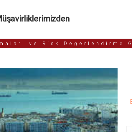
şavirliklerimizden
rmaları ve Risk Değerlendirme 