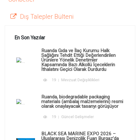
Dış Talepler Bülteni
En Son Yazılar
Ruanda Gıda ve İlaç Kurumu Halk
Sağlığını Tehdit Ettiği Değerlendirilen
Ürünlere Yönelik Denetimler
Kapsamında Bazı Alkollü İçeceklerin
İthalatını Geçici Olarak Durdurdu
19
Mevzuat Değişiklikleri
Ruanda, biodegradable packaging
materials (ambalaj malzemelerini) resmi
olarak onaylayacak tasarıyı görüşüyor
19
Güncel Gelişmeler
BLACK SEA MARINE EXPO 2026 –
Uluslararası Denizcilik Fuarı Burgaz'da