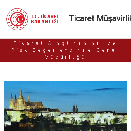
Ticaret Müşavirlik
Ticaret Araştırmaları ve
Risk Değerlendirme Genel
Müdürlüğü