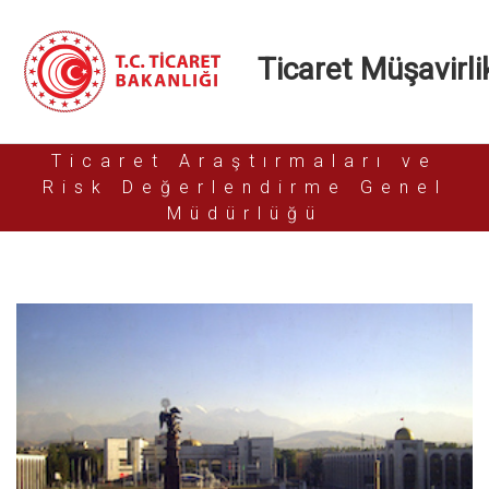
Ticaret Müşavirlik
Ticaret Araştırmaları ve
Risk Değerlendirme Genel
Müdürlüğü