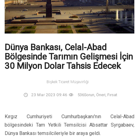
Dünya Bankası, Celal-Abad
Bölgesinde Tarımın Gelişmesi İçin
30 Milyon Dolar Tahsis Edecek
Bişkek Ticaret Müşavirliği
23 Mar 2023 09:46
536
Sorun, Öneri, Fırsat
Kırgız Cumhuriyeti Cumhurbaşkanı'nın Celal-Abad
bölgesindeki Tam Yetkili Temsilcisi Absattar Syrgabaev,
Dünya Bankası temsilcileriyle bir araya geldi.