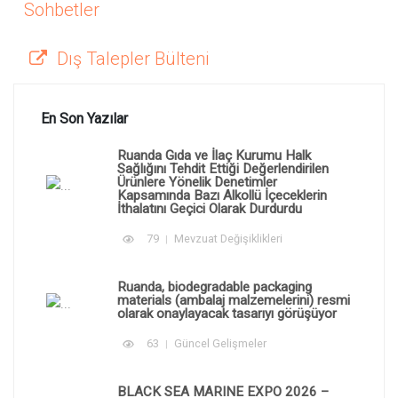
Sohbetler
Dış Talepler Bülteni
En Son Yazılar
Ruanda Gıda ve İlaç Kurumu Halk
Sağlığını Tehdit Ettiği Değerlendirilen
Ürünlere Yönelik Denetimler
Kapsamında Bazı Alkollü İçeceklerin
İthalatını Geçici Olarak Durdurdu
79
Mevzuat Değişiklikleri
Ruanda, biodegradable packaging
materials (ambalaj malzemelerini) resmi
olarak onaylayacak tasarıyı görüşüyor
63
Güncel Gelişmeler
BLACK SEA MARINE EXPO 2026 –