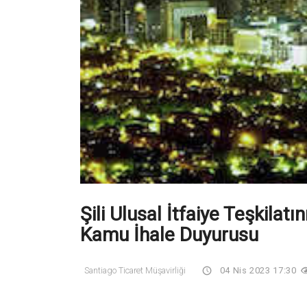
Şili Ulusal İtfaiye Teşkilatın
Kamu İhale Duyurusu
Santiago Ticaret Müşavirliği
04 Nis 2023 17:30