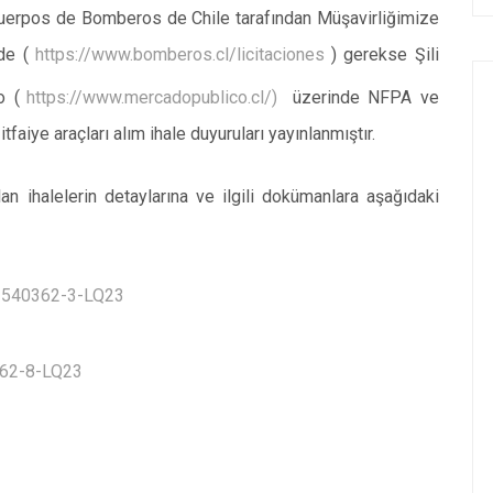
e Cuerpos de Bomberos de Chile tarafından Müşavirliğimize
de (
https://www.bomberos.cl/licitaciones
) gerekse Şili
o (
https://www.mercadopublico.cl/)
üzerinde NFPA ve
tfaiye araçları alım ihale duyuruları yayınlanmıştır.
lan ihalelerin detaylarına ve ilgili dokümanlara aşağıdaki
o: 540362-3-LQ23
0362-8-LQ23