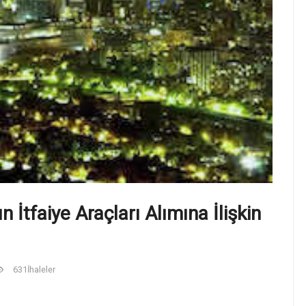
ın İtfaiye Araçları Alımına İlişkin
631
İhaleler