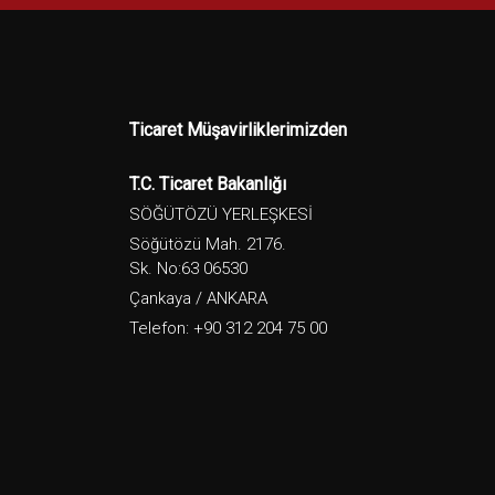
Ticaret Müşavirliklerimizden
T.C. Ticaret Bakanlığı
SÖĞÜTÖZÜ YERLEŞKESİ
Söğütözü Mah. 2176.
Sk. No:63 06530
Çankaya / ANKARA
Telefon: +90 312 204 75 00