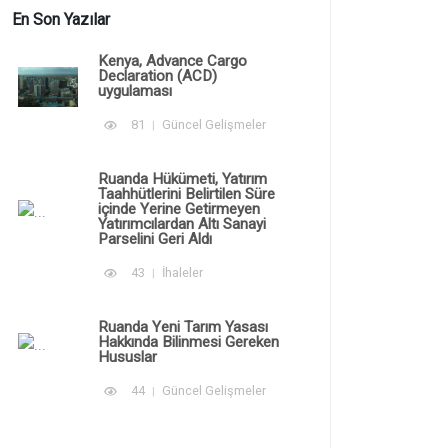
En Son Yazılar
Kenya, Advance Cargo
Declaration (ACD)
uygulaması
81
Güncel Gelişmeler
Ruanda Hükümeti, Yatırım
Taahhütlerini Belirtilen Süre
içinde Yerine Getirmeyen
Yatırımcılardan Altı Sanayi
Parselini Geri Aldı
43
İhaleler
Ruanda Yeni Tarım Yasası
Hakkında Bilinmesi Gereken
Hususlar
44
Güncel Gelişmeler