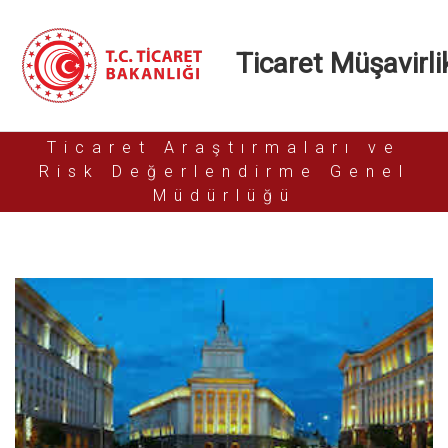
Ticaret Müşavirlik
Ticaret Araştırmaları ve
Risk Değerlendirme Genel
Müdürlüğü