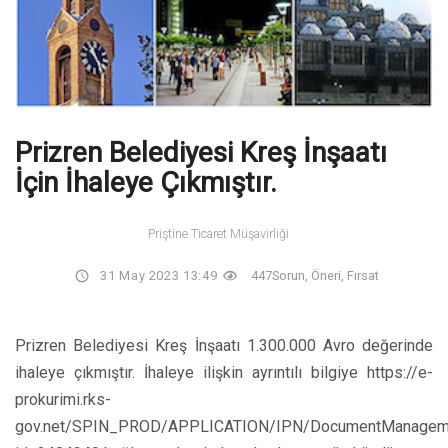
Prizren Belediyesi Kreş İnşaatı
İçin İhaleye Çıkmıştır.
Priştine Ticaret Müşavirliği
31 May 2023 13:49
447
Sorun, Öneri, Fırsat
Prizren Belediyesi Kreş İnşaatı 1.300.000 Avro değerinde
ihaleye çıkmıştır. İhaleye ilişkin ayrıntılı bilgiye https://e-
prokurimi.rks-
gov.net/SPIN_PROD/APPLICATION/IPN/DocumentManageme