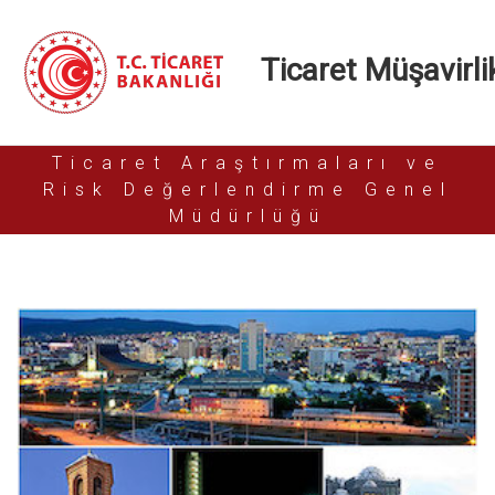
Ticaret Müşavirlik
Ticaret Araştırmaları ve
Risk Değerlendirme Genel
Müdürlüğü