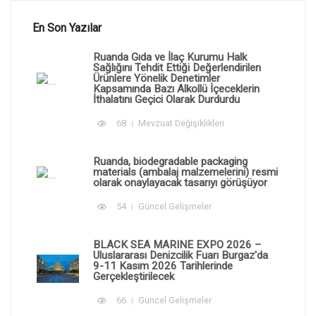
En Son Yazılar
Ruanda Gıda ve İlaç Kurumu Halk
Sağlığını Tehdit Ettiği Değerlendirilen
Ürünlere Yönelik Denetimler
Kapsamında Bazı Alkollü İçeceklerin
İthalatını Geçici Olarak Durdurdu
68
Mevzuat Değişiklikleri
Ruanda, biodegradable packaging
materials (ambalaj malzemelerini) resmi
olarak onaylayacak tasarıyı görüşüyor
54
Güncel Gelişmeler
BLACK SEA MARINE EXPO 2026 –
Uluslararası Denizcilik Fuarı Burgaz'da
9-11 Kasım 2026 Tarihlerinde
Gerçekleştirilecek
66
Güncel Gelişmeler