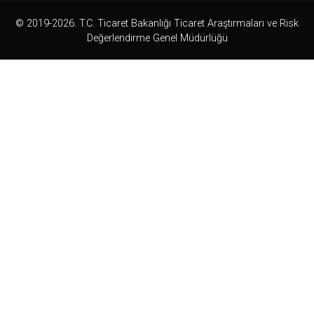
© 2019-2026. T.C. Ticaret Bakanlığı Ticaret Araştırmaları ve Risk
Değerlendirme Genel Müdürlüğü