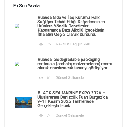
En Son Yazılar
Ruanda Gıda ve İlaç Kurumu Halk
Sağlığını Tehdit Ettiği Değerlendirilen
Ürünlere Yönelik Denetimler
Kapsamında Bazı Alkollü İçeceklerin
İthalatını Geçici Olarak Durdurdu
76
Mevzuat Değişiklikleri
Ruanda, biodegradable packaging
materials (ambalaj malzemelerini) resmi
olarak onaylayacak tasarıyı görüşüyor
61
Güncel Gelişmeler
BLACK SEA MARINE EXPO 2026 –
Uluslararası Denizcilik Fuarı Burgaz'da
9-11 Kasım 2026 Tarihlerinde
Gerçekleştirilecek
74
Güncel Gelişmeler