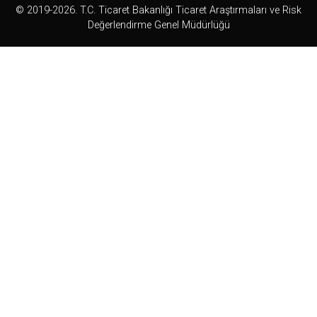
© 2019-2026. T.C. Ticaret Bakanlığı Ticaret Araştırmaları ve Risk
Değerlendirme Genel Müdürlüğü