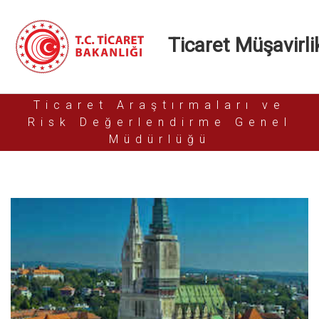
Ticaret Müşavirlik
Ticaret Araştırmaları ve
Risk Değerlendirme Genel
Müdürlüğü