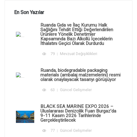
En Son Yazılar
Ruanda Gıda ve İlaç Kurumu Halk
Sağlığını Tehdit Ettiği Değerlendirilen
Ürünlere Yönelik Denetimler
Kapsamında Bazı Alkollü İçeceklerin
İthalatını Geçici Olarak Durdurdu
79
Mevzuat Değişiklikleri
Ruanda, biodegradable packaging
materials (ambalaj malzemelerini) resmi
olarak onaylayacak tasarıyı görüşüyor
63
Güncel Gelişmeler
BLACK SEA MARINE EXPO 2026 –
Uluslararası Denizcilik Fuarı Burgaz'da
9-11 Kasım 2026 Tarihlerinde
Gerçekleştirilecek
77
Güncel Gelişmeler