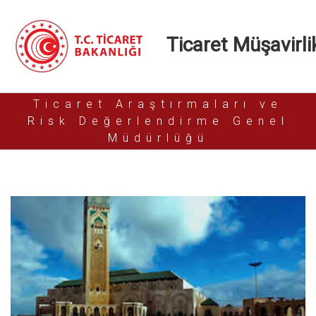
Ticaret Müşavirlik
Ticaret Araştırmaları ve
Risk Değerlendirme Genel
Müdürlüğü