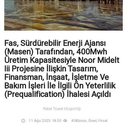
Fas, Sürdürebilir Enerji Ajansı
(Masen) Tarafından, 400Mwh
Üretim Kapasitesiyle Noor Midelt
Iii Projesine İlişkin Tasarım,
Finansman, İnşaat, İşletme Ve
Bakım İşleri İle İlgili Ön Yeterlilik
(Prequalification) İhalesi Açıldı
Rabat Ticaret Müşavirliği
11 Ağu 2023 18:55
418
Sorun, Öneri, Fırsat