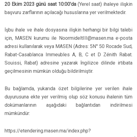
20 Ekim 2023 günü saat 10:00’da
(Yerel saat) ihaleye ilişkin
başvuru zarflarının açılacağı hususlarına yer verilmektedir.
İşbu ihale ve ihale dosyasına ilişkin herhangi bir bilgi talebi
için, MASEN kurumu ile NoormideltIII@masen.ma e-posta
adresi kullanılarak veya MASEN (Adres: 5N° 50 Rocade Sud,
Rabat-Casablanca Immeubles A, B, C et D Zénith Rabat.
Souissi, Rabat) adresine yazarak İngilizce dilinde irtibata
geçilmesinin mümkün olduğu bildirilmiştir.
Bu bağlamda, yukarıda özet bilgilerine yer verilen ihale
duyurusuna ekte yer verilmiş olup söz konusu ihalenin tüm
dokümanlarının aşağıdaki bağlantıdan indirilmesi
mümkündür:
https://etendering.masen.ma/index.php?