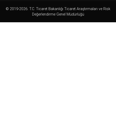
© 2019-2026. T.C. Ticaret Bakanlığı Ticaret Araştırmaları ve Risk
Değerlendirme Genel Müdürlüğü