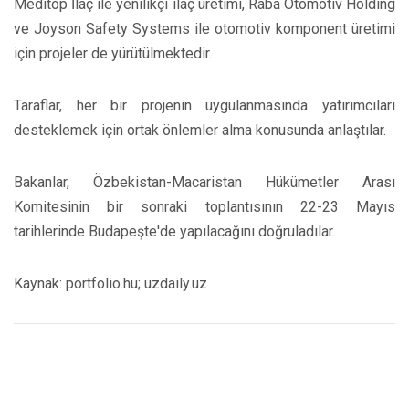
Meditop İlaç ile yenilikçi ilaç üretimi, Raba Otomotiv Holding
ve Joyson Safety Systems ile otomotiv komponent üretimi
için projeler de yürütülmektedir.
Taraflar, her bir projenin uygulanmasında yatırımcıları
desteklemek için ortak önlemler alma konusunda anlaştılar.
Bakanlar, Özbekistan-Macaristan Hükümetler Arası
Komitesinin bir sonraki toplantısının 22-23 Mayıs
tarihlerinde Budapeşte'de yapılacağını doğruladılar.
Kaynak: portfolio.hu; uzdaily.uz