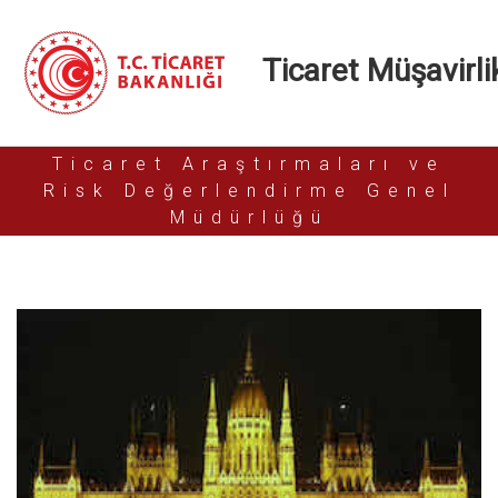
Ticaret Müşavirlik
Ticaret Araştırmaları ve
Risk Değerlendirme Genel
Müdürlüğü