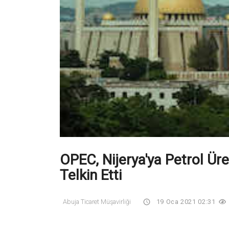
OPEC, Nijerya'ya Petrol Üre
Telkin Etti
Abuja Ticaret Müşavirliği
19 Oca 2021 02:31