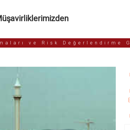
şavirliklerimizden
rmaları ve Risk Değerlendirme 