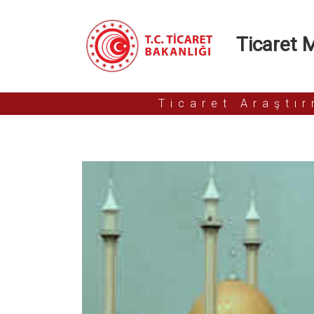
Ticaret Mü
Ticaret Araştı