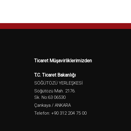
Ticaret Müşavirliklerimizden
T.C. Ticaret Bakanlığı
SÖĞÜTÖZÜ YERLEŞKESİ
Söğütözü Mah. 2176.
Sk. No:63 06530
Çankaya / ANKARA
Telefon: +90 312 204 75 00