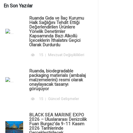
En Son Yazılar
Ruanda Gıda ve İlaç Kurumu
Halk Sağlığını Tehdit Ettiği
Değerlendirilen Ürünlere
Yönelik Denetimler
Kapsamında Bazı Alkollü
İçeceklerin İthalatını Geçici
Olarak Durdurdu
15
Mevzuat Değişiklikleri
Ruanda, biodegradable
packaging materials (ambalaj
malzemelerini) resmi olarak
onaylayacak tasarıyı
görüşüyor
15
Güncel Gelişmeler
BLACK SEA MARINE EXPO
2026 – Uluslararası Denizcilik
Fuarı Burgaz'da 9-11 Kasım
2026 Tarihlerinde
Gerçekleştirilecek