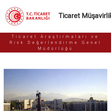
Ticaret Müşavirlik
Ticaret Araştırmaları ve
Risk Değerlendirme Genel
Müdürlüğü