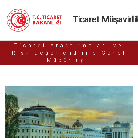
Ticaret Müşavirlik
Ticaret Araştırmaları ve
Risk Değerlendirme Genel
Müdürlüğü