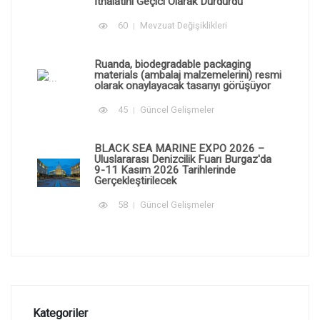
İthalatını Geçici Olarak Durdurdu
60
Mevzuat Değişiklikleri
Ruanda, biodegradable packaging
materials (ambalaj malzemelerini) resmi
olarak onaylayacak tasarıyı görüşüyor
45
Güncel Gelişmeler
BLACK SEA MARINE EXPO 2026 –
Uluslararası Denizcilik Fuarı Burgaz'da
9-11 Kasım 2026 Tarihlerinde
Gerçekleştirilecek
58
Güncel Gelişmeler
Kategoriler