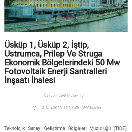
Üsküp 1, Üsküp 2, İştip,
Ustrumca, Prilep Ve Struga
Ekonomik Bölgelerindeki 50 Mw
Fotovoltaik Enerji Santralleri
İnşaatı İhalesi
Üsküp Ticaret Müşavirliği
13 Ara 2023 17:31
590
İhaleler
Teknolojik Sanayi Geliştirme Bölgeleri Müdürlüğü (TİDZ),