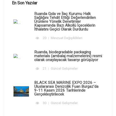
En Son Yazılar
Ruanda Gıda ve İlaç Kurumu Halk
Sağlığını Tehdit Ettiği Değerlendirilen
Ürünlere Yönelik Denetimler
Kapsamında Bazı Alkollü İçeceklerin
İthalatını Geçici Olarak Durdurdu
20
Mevzuat Değişiklikleri
Ruanda, biodegradable packaging
materials (ambalaj malzemelerini) resmi
olarak onaylayacak tasarıyı görüşüyor
21
Güncel Gelişmeler
BLACK SEA MARINE EXPO 2026 –
Uluslararası Denizcilik Fuarı Burgaz'da
9-11 Kasım 2026 Tarihlerinde
Gerçekleştirilecek
30
Güncel Gelişmeler