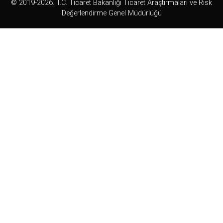
© 2019-2026. T.C. Ticaret Bakanlığı Ticaret Araştırmaları ve Risk
Değerlendirme Genel Müdürlüğü