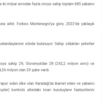
a iki milyar avrodan fazla ciroya sahip toplam 685 yabancı
ına aittir. Forbes Montenegro'ya göre, 2022'de yaklaşık
atandaşlarının elinde bulunuyor. Sahip oldukları şirketler
roya sahip 29, Slovenya'dan 28 (242,2 milyon avro) ve
8,26 milyon olan 20 şube vardı.
n, rapor eden ülke olan Karadağ'da ikamet eden ve yabancı
ler) kontrolü altındaki ticari kuruluşların faaliyetlerini