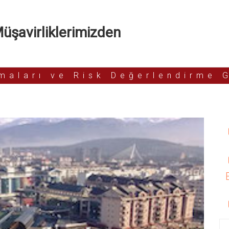
şavirliklerimizden
rmaları ve Risk Değerlendirme 