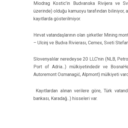
Miodrag Kostic'in Budvanska Rivijera ve Sve
üzerinde) olduğu kamuoyu tarafından biliniyor, an
kayıtlarda gösterilmiyor.
Hırvat vatandaşlarının olan şirketler Mining mo
– Ulcinj ve Budva Rivierası, Cemex, Sveti Stefan
Slovenyalılar neredeyse 20 LLC'nin (NLB, Petrol
Port of Adria...) mülkiyetindedir ve BosnaH
Autoremont Osmanagić, Alpmont) mülkiyeti vardı
Kayıtlardan alınan verilere göre, Türk vatand
bankası, Karadağ...) hisseleri var.