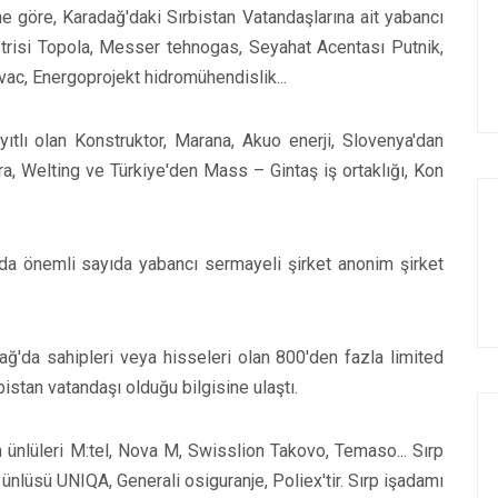
ne göre, Karadağ'daki Sırbistan Vatandaşlarına ait yabancı
düstrisi Topola, Messer tehnogas, Seyahat Acentası Putnik,
ac, Energoprojekt hidromühendislik...
ayıtlı olan Konstruktor, Marana, Akuo enerji, Slovenya'dan
a, Welting ve Türkiye'den Mass – Gintaş iş ortaklığı, Kon
'da önemli sayıda yabancı sermayeli şirket anonim şirket
ağ'da sahipleri veya hisseleri olan 800'den fazla limited
bistan vatandaşı olduğu bilgisine ulaştı.
n ünlüleri M:tel, Nova M, Swisslion Takovo, Temaso... Sırp
ünlüsü UNIQA, Generali osiguranje, Poliex'tir. Sırp işadamı