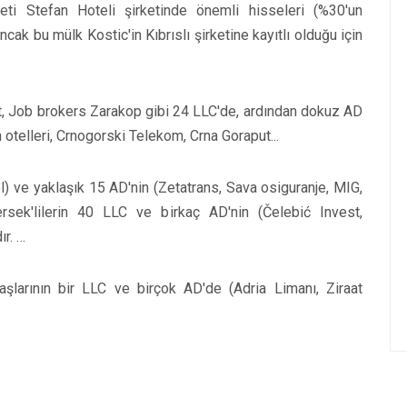
ti Stefan Hoteli şirketinde önemli hisseleri (%30'un
cak bu mülk Kostic'in Kıbrıslı şirketine kayıtlı olduğu için
nt, Job brokers Zarakop gibi 24 LLC'de, ardından dokuz AD
 otelleri, Crnogorski Telekom, Crna Goraput...
) ve yaklaşık 15 AD'nin (Zetatrans, Sava osiguranje, MIG,
ersek'lilerin 40 LLC ve birkaç AD'nin (Čelebić Invest,
r. …
aşlarının bir LLC ve birçok AD'de (Adria Limanı, Ziraat