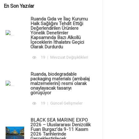
En Son Yazılar
Ruanda Gıda ve İlaç Kurumu
Halk Sağlığını Tehdit Ettiği
Değerlendirilen Ürünlere
Yönelik Denetimler
Kapsamında Bazı Alkollü
İçeceklerin İthalatını Geçici
Olarak Durdurdu
19
Mevzuat Değişiklikleri
Ruanda, biodegradable
packaging materials (ambalaj
malzemelerini) resmi olarak
onaylayacak tasarıyı
görüşüyor
19
Güncel Gelişmeler
BLACK SEA MARINE EXPO
2026 – Uluslararası Denizcilik
Fuarı Burgaz'da 9-11 Kasım
2026 Tarihlerinde
Gerçekleştirilecek