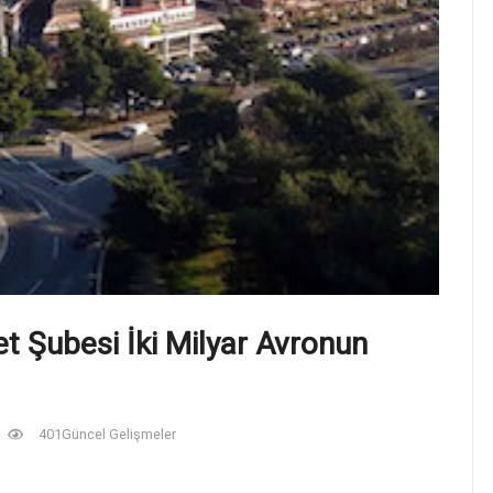
t Şubesi İki Milyar Avronun
6
401
Güncel Gelişmeler