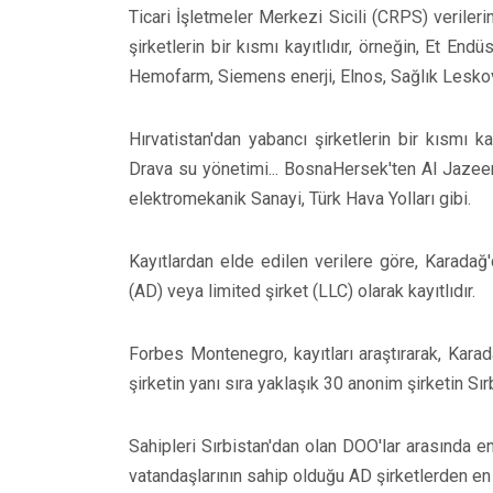
Ticari İşletmeler Merkezi Sicili (CRPS) verileri
şirketlerin bir kısmı kayıtlıdır, örneğin, Et En
Hemofarm, Siemens enerji, Elnos, Sağlık Leskov
Hırvatistan'dan yabancı şirketlerin bir kısmı k
Drava su yönetimi... BosnaHersek'ten Al Jazeer
elektromekanik Sanayi, Türk Hava Yolları gibi.
Kayıtlardan elde edilen verilere göre, Karadağ
(AD) veya limited şirket (LLC) olarak kayıtlıdır.
Forbes Montenegro, kayıtları araştırarak, Karad
şirketin yanı sıra yaklaşık 30 anonim şirketin Sır
Sahipleri Sırbistan'dan olan DOO'lar arasında e
vatandaşlarının sahip olduğu AD şirketlerden en 