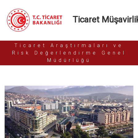
Ticaret Müşavirlik
Ticaret Araştırmaları ve
Risk Değerlendirme Genel
Müdürlüğü