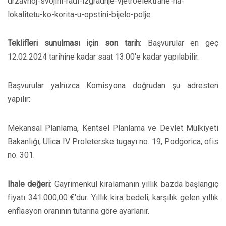
drzavnoj-svojini-radi-izgradnje-vjetroelektrane-na-
lokalitetu-ko-korita-u-opstini-bijelo-polje
Teklifleri sunulması için son tarih:
Başvurular en geç
12.02.2024 tarihine kadar saat 13.00'e kadar yapılabilir.
Başvurular yalnızca Komisyona doğrudan şu adresten
yapılır:
Mekansal Planlama, Kentsel Planlama ve Devlet Mülkiyeti
Bakanlığı, Ulica IV Proleterske tugayı no. 19, Podgorica, ofis
no. 301.
Ihale değeri
: Gayrimenkul kiralamanın yıllık bazda başlangıç
fiyatı 341.000,00 €'dur. Yıllık kira bedeli, karşılık gelen yıllık
enflasyon oranının tutarına göre ayarlanır.