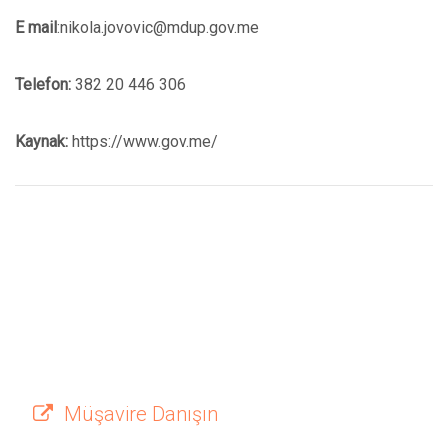
E mail
:nikola.jovovic@mdup.gov.me
Telefon:
382 20 446 306
Kaynak:
https://www.gov.me/
Müşavire Danışın