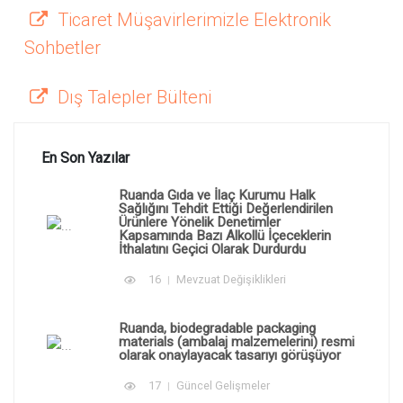
Ticaret Müşavirlerimizle Elektronik
Sohbetler
Dış Talepler Bülteni
En Son Yazılar
Ruanda Gıda ve İlaç Kurumu Halk
Sağlığını Tehdit Ettiği Değerlendirilen
Ürünlere Yönelik Denetimler
Kapsamında Bazı Alkollü İçeceklerin
İthalatını Geçici Olarak Durdurdu
16
Mevzuat Değişiklikleri
Ruanda, biodegradable packaging
materials (ambalaj malzemelerini) resmi
olarak onaylayacak tasarıyı görüşüyor
17
Güncel Gelişmeler