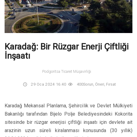
Karadağ: Bir Rüzgar Enerji Çiftliği
İnşaatı
Podgoritsa Ticaret Müşavirliği
29 Oca 2024 16:40
400
Sorun, Öneri, Fırsat
Karadağ Mekansal Planlama, Şehircilik ve Devlet Mülkiyeti
Bakanlığı tarafından Bijelo Polje Belediyesindeki Kokorita
sitesinde bir rüzgar enerjisi çiftliği inşaatı için devlete ait
arazinin uzun süreli kiralanması konusunda (30 yıllık)