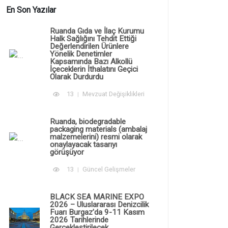
En Son Yazılar
Ruanda Gıda ve İlaç Kurumu
Halk Sağlığını Tehdit Ettiği
Değerlendirilen Ürünlere
Yönelik Denetimler
Kapsamında Bazı Alkollü
İçeceklerin İthalatını Geçici
Olarak Durdurdu
13
Mevzuat Değişiklikleri
Ruanda, biodegradable
packaging materials (ambalaj
malzemelerini) resmi olarak
onaylayacak tasarıyı
görüşüyor
13
Güncel Gelişmeler
BLACK SEA MARINE EXPO
2026 – Uluslararası Denizcilik
Fuarı Burgaz'da 9-11 Kasım
2026 Tarihlerinde
Gerçekleştirilecek