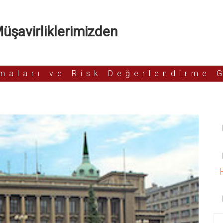
şavirliklerimizden
rmaları ve Risk Değerlendirme 