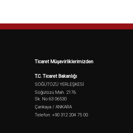
Ticaret Müşavirliklerimizden
T.C. Ticaret Bakanlığı
SÖĞÜTÖZÜ YERLEŞKESİ
Söğütözü Mah. 2176.
Sk. No:63 06530
Çankaya / ANKARA
Telefon: +90 312 204 75 00