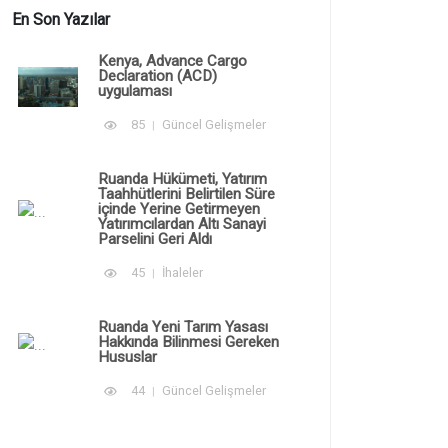
En Son Yazılar
Kenya, Advance Cargo
Declaration (ACD)
uygulaması
85
Güncel Gelişmeler
Ruanda Hükümeti, Yatırım
Taahhütlerini Belirtilen Süre
içinde Yerine Getirmeyen
Yatırımcılardan Altı Sanayi
Parselini Geri Aldı
45
İhaleler
Ruanda Yeni Tarım Yasası
Hakkında Bilinmesi Gereken
Hususlar
44
Güncel Gelişmeler