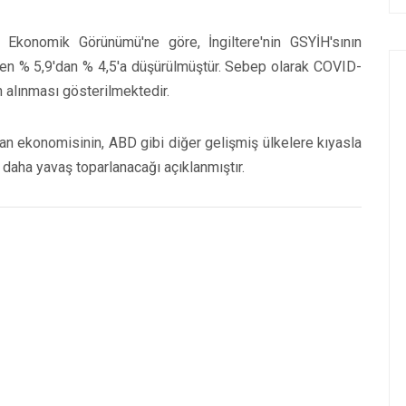
Ekonomik Görünümü'ne göre, İngiltere'nin GSYİH'sının
en % 5,9'dan % 4,5'a düşürülmüştür. Sebep olarak COVID-
n alınması gösterilmektedir.
şan ekonomisinin, ABD gibi diğer gelişmiş ülkelere kıyasla
) daha yavaş toparlanacağı açıklanmıştır.