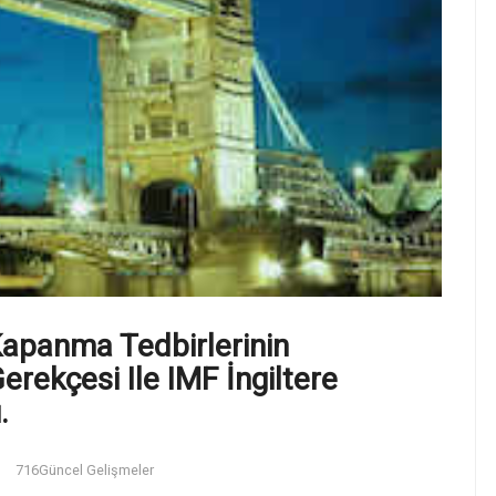
Kapanma Tedbirlerinin
rekçesi Ile IMF İngiltere
.
716
Güncel Gelişmeler