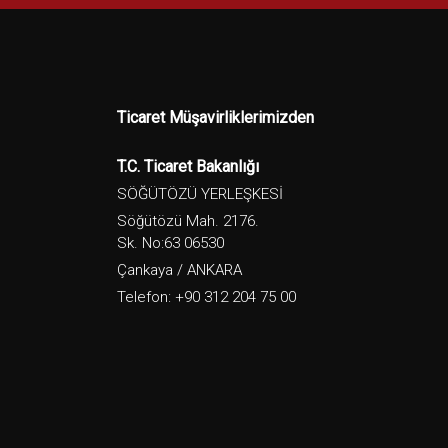
Ticaret Müşavirliklerimizden
T.C. Ticaret Bakanlığı
SÖĞÜTÖZÜ YERLEŞKESİ
Söğütözü Mah. 2176.
Sk. No:63 06530
Çankaya / ANKARA
Telefon: +90 312 204 75 00