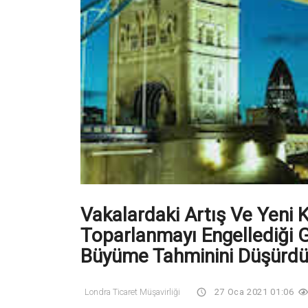
Vakalardaki Artış Ve Yeni 
Toparlanmayı Engellediği Ge
Büyüme Tahminini Düşürdü
Londra Ticaret Müşavirliği
27 Oca 2021 01:06