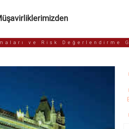
şavirliklerimizden
rmaları ve Risk Değerlendirme 