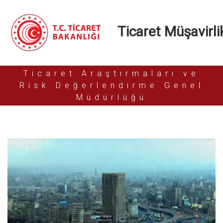
Ticaret Müşavirlik
Ticaret Araştırmaları ve
Risk Değerlendirme Genel
Müdürlüğü