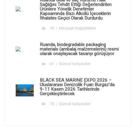
Ruanda Gıda ve İlaç Kurumu Halk
Sağlığını Tehdit Ettiği Değerlendirilen
Ürünlere Yönelik Denetimler
Kapsamında Bazı Alkollü İçeceklerin
İthalatını Geçici Olarak Durdurdu
76
Mevzuat Değişiklikleri
Ruanda, biodegradable packaging
materials (ambalaj malzemelerini) resmi
olarak onaylayacak tasarıyı görüşüyor
61
Güncel Gelişmeler
BLACK SEA MARINE EXPO 2026 –
Uluslararası Denizcilik Fuarı Burgaz'da
9-11 Kasım 2026 Tarihlerinde
Gerçekleştirilecek
74
Güncel Gelişmeler