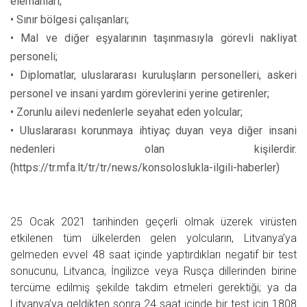
elemanları;
• Sınır bölgesi çalışanları;
• Mal ve diğer eşyalarının taşınmasıyla görevli nakliyat
personeli;
• Diplomatlar, uluslararası kuruluşların personelleri, askeri
personel ve insani yardım görevlerini yerine getirenler;
• Zorunlu ailevi nedenlerle seyahat eden yolcular;
• Uluslararası korunmaya ihtiyaç duyan veya diğer insani
nedenleri olan kişilerdir.
(https://tr.mfa.lt/tr/tr/news/konsoloslukla-ilgili-haberler)
25 Ocak 2021 tarihinden geçerli olmak üzerek virüsten
etkilenen tüm ülkelerden gelen yolcuların, Litvanya’ya
gelmeden evvel 48 saat içinde yaptırdıkları negatif bir test
sonucunu, Litvanca, İngilizce veya Rusça dillerinden birine
tercüme edilmiş şekilde takdim etmeleri gerektiği; ya da
Litvanya’ya geldikten sonra 24 saat içinde bir test için 1808