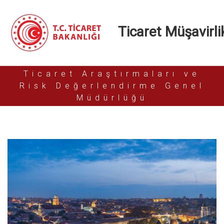
Ticaret Müşavirlik
Ticaret Araştırmaları ve
Risk Değerlendirme Genel
Müdürlüğü