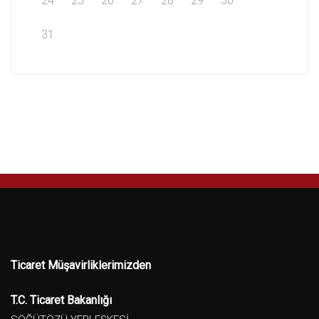
24
25
26
27
28
29
30
31
Ticaret Müşavirliklerimizden
T.C. Ticaret Bakanlığı