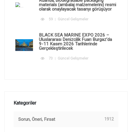
Ruanda, biodegradable packaging
materials (ambalaj malzemelerini) resmi
olarak onaylayacak tasarıyı görüşüyor
59
Güncel Gelişmeler
BLACK SEA MARINE EXPO 2026 –
Uluslararası Denizcilik Fuarı Burgaz'da
9-11 Kasım 2026 Tarihlerinde
Gerçekleştirilecek
73
Güncel Gelişmeler
Kategoriler
Sorun, Öneri, Fırsat
1912