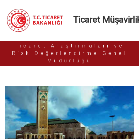
Ticaret Müşavirlik
Ticaret Araştırmaları ve
Risk Değerlendirme Genel
Müdürlüğü