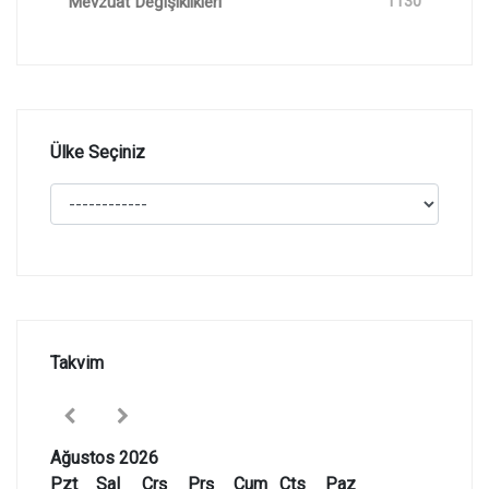
Mevzuat Değişiklikleri
1130
Ülke Seçiniz
Takvim
Ağustos 2026
Pzt
Sal
Çrş
Prş
Cum
Cts
Paz