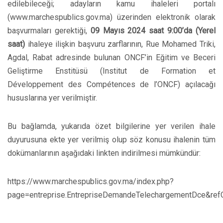
edilebileceği; adayların kamu ihaleleri portalı
(www.marchespublics.gov.ma) üzerinden elektronik olarak
başvurmaları gerektiği,
09 Mayıs 2024 saat 9:00’da
(Yerel
saat)
ihaleye ilişkin başvuru zarflarının, Rue Mohamed Triki,
Agdal, Rabat adresinde bulunan ONCF’in Eğitim ve Beceri
Geliştirme Enstitüsü (Institut de Formation et
Développement des Compétences de l’ONCF) açılacağı
hususlarına yer verilmiştir.
Bu bağlamda, yukarıda özet bilgilerine yer verilen ihale
duyurusuna ekte yer verilmiş olup söz konusu ihalenin tüm
dokümanlarının aşağıdaki linkten indirilmesi mümkündür:
https://www.marchespublics.gov.ma/index.php?
page=entreprise.EntrepriseDemandeTelechargementDce&re