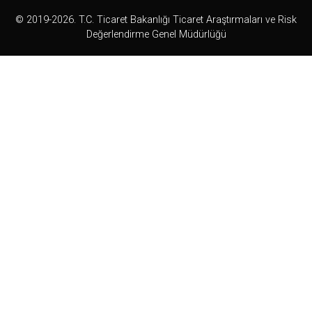
© 2019-2026. T.C. Ticaret Bakanlığı Ticaret Araştırmaları ve Risk
Değerlendirme Genel Müdürlüğü