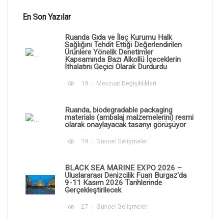
En Son Yazılar
Ruanda Gıda ve İlaç Kurumu Halk
Sağlığını Tehdit Ettiği Değerlendirilen
Ürünlere Yönelik Denetimler
Kapsamında Bazı Alkollü İçeceklerin
İthalatını Geçici Olarak Durdurdu
19
Mevzuat Değişiklikleri
Ruanda, biodegradable packaging
materials (ambalaj malzemelerini) resmi
olarak onaylayacak tasarıyı görüşüyor
19
Güncel Gelişmeler
BLACK SEA MARINE EXPO 2026 –
Uluslararası Denizcilik Fuarı Burgaz'da
9-11 Kasım 2026 Tarihlerinde
Gerçekleştirilecek
27
Güncel Gelişmeler