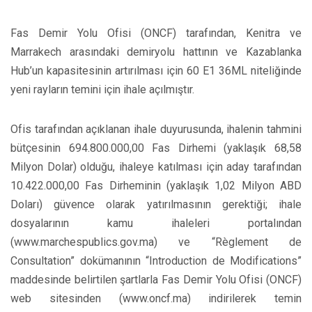
Fas Demir Yolu Ofisi (ONCF) tarafından, Kenitra ve
Marrakech arasındaki demiryolu hattının ve Kazablanka
Hub’un kapasitesinin artırılması için 60 E1 36ML niteliğinde
yeni rayların temini için ihale açılmıştır.
Ofis tarafından açıklanan ihale duyurusunda, ihalenin tahmini
bütçesinin 694.800.000,00 Fas Dirhemi (yaklaşık 68,58
Milyon Dolar) olduğu, ihaleye katılması için aday tarafından
10.422.000,00 Fas Dirheminin (yaklaşık 1,02 Milyon ABD
Doları) güvence olarak yatırılmasının gerektiği; ihale
dosyalarının kamu ihaleleri portalından
(www.marchespublics.gov.ma) ve “Règlement de
Consultation” dokümanının “Introduction de Modifications”
maddesinde belirtilen şartlarla Fas Demir Yolu Ofisi (ONCF)
web sitesinden (www.oncf.ma) indirilerek temin