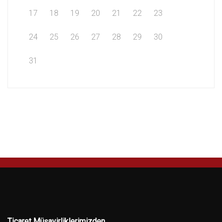
17
18
19
20
21
22
23
24
25
26
27
28
29
30
31
Ticaret Müşavirliklerimizden