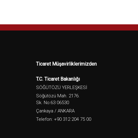
Ticaret Müşavirliklerimizden
T.C. Ticaret Bakanlığı
SÖĞÜTÖZÜ YERLEŞKESİ
Söğütözü Mah. 2176.
Sk. No:63 06530
Çankaya / ANKARA
Telefon: +90 312 204 75 00