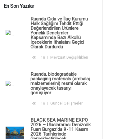
En Son Yazılar
Ruanda Gıda ve İlaç Kurumu
Halk Sağlığını Tehdit Ettiği
Değerlendirilen Ürünlere
Yönelik Denetimler
Kapsamında Bazı Alkollü
İçeceklerin İthalatını Geçici
Olarak Durdurdu
18
Mevzuat Değişiklikleri
Ruanda, biodegradable
packaging materials (ambalaj
malzemelerini) resmi olarak
onaylayacak tasarıyı
görüşüyor
18
Güncel Gelişmeler
BLACK SEA MARINE EXPO
2026 – Uluslararası Denizcilik
Fuarı Burgaz'da 9-11 Kasım
2026 Tarihlerinde
Gerçekleştirilecek