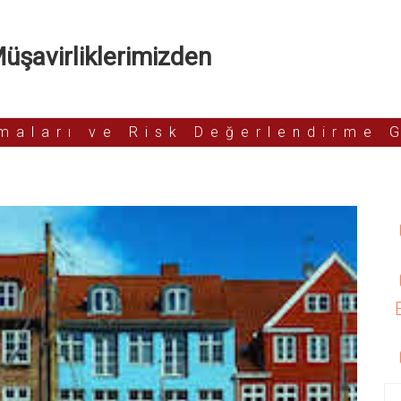
şavirliklerimizden
rmaları ve Risk Değerlendirme 