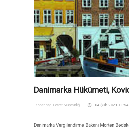
Danimarka Hükümeti, Kovid
Kopenhag Ticaret Müşavirliği
04 Şub 2021 11:54
Danimarka Vergilendirme Bakanı Morten Bødsko