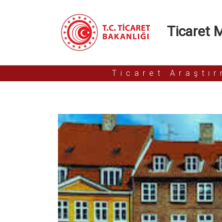
Ticaret Mü
Ticaret Araştı