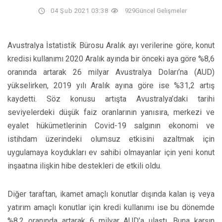
04 Şub 2021 03:38
929
Güncel Gelişmeler
Avustralya İstatistik Bürosu Aralık ayı verilerine göre, konut
kredisi kullanımı 2020 Aralık ayında bir önceki aya göre %8,6
oranında artarak 26 milyar Avustralya Doları’na (AUD)
yükselirken, 2019 yılı Aralık ayına göre ise %31,2 artış
kaydetti. Söz konusu artışta Avustralya’daki tarihi
seviyelerdeki düşük faiz oranlarının yanısıra, merkezi ve
eyalet hükümetlerinin Covid-19 salgının ekonomi ve
istihdam üzerindeki olumsuz etkisini azaltmak için
uygulamaya koydukları ev sahibi olmayanlar için yeni konut
inşaatına ilişkin hibe destekleri de etkili oldu.
Diğer taraftan, ikamet amaçlı konutlar dışında kalan iş veya
yatırım amaçlı konutlar için kredi kullanımı ise bu dönemde
%8,2 oranında artarak 6 milyar AUD’a ulaştı. Buna karşın