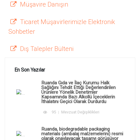
Müşavire Danışın
Ticaret Müşavirlerimizle Elektronik
Sohbetler
Dış Talepler Bülteni
En Son Yazılar
Ruanda Gıda ve İlaç Kurumu Halk
Sağlığını Tehdit Ettiği Değerlendirilen
Ürünlere Yönelik Denetimler
Kapsamında Bazı Alkollü İçeceklerin
İthalatını Geçici Olarak Durdurdu
95
Mevzuat Değişiklikleri
Ruanda, biodegradable packaging
materials (ambalaj malzemelerini) resmi
olarak onaylayacak tasarıyı görüşüyor