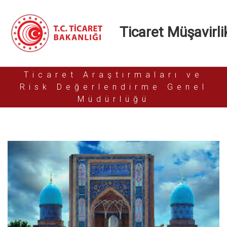
Ticaret Müşavirlik
Ticaret Araştırmaları ve
Risk Değerlendirme Genel
Müdürlüğü