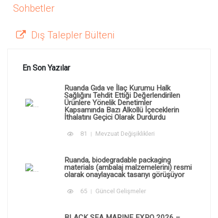
Sohbetler
Dış Talepler Bülteni
En Son Yazılar
Ruanda Gıda ve İlaç Kurumu Halk
Sağlığını Tehdit Ettiği Değerlendirilen
Ürünlere Yönelik Denetimler
Kapsamında Bazı Alkollü İçeceklerin
İthalatını Geçici Olarak Durdurdu
81
Mevzuat Değişiklikleri
Ruanda, biodegradable packaging
materials (ambalaj malzemelerini) resmi
olarak onaylayacak tasarıyı görüşüyor
65
Güncel Gelişmeler
BLACK SEA MARINE EXPO 2026 –