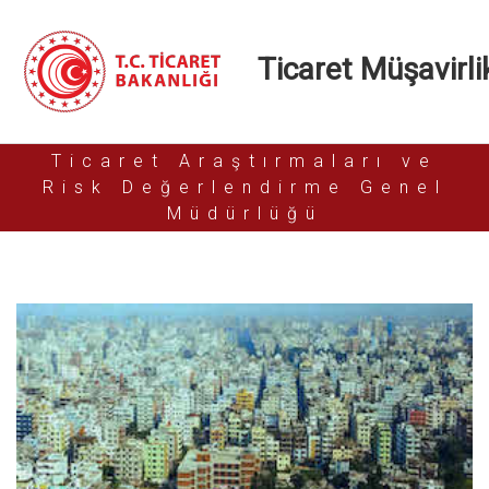
Ticaret Müşavirlik
Ticaret Araştırmaları ve
Risk Değerlendirme Genel
Müdürlüğü