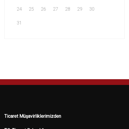
24
25
26
27
28
29
30
31
Ticaret Müşavirliklerimizden