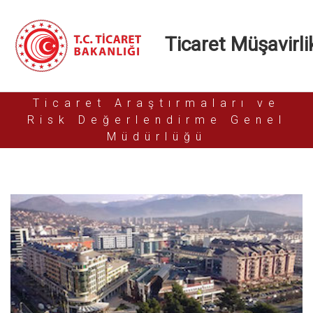
Ticaret Müşavirlik
Ticaret Araştırmaları ve
Risk Değerlendirme Genel
Müdürlüğü