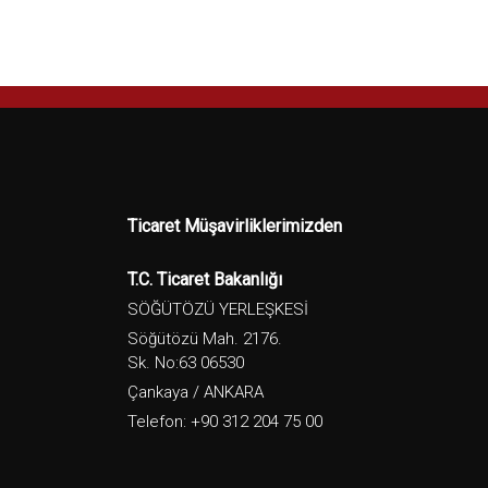
Ticaret Müşavirliklerimizden
T.C. Ticaret Bakanlığı
SÖĞÜTÖZÜ YERLEŞKESİ
Söğütözü Mah. 2176.
Sk. No:63 06530
Çankaya / ANKARA
Telefon: +90 312 204 75 00