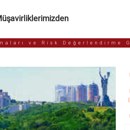
şavirliklerimizden
rmaları ve Risk Değerlendirme 