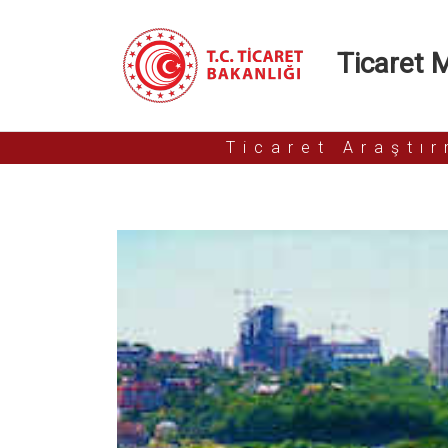
Ticaret Mü
Ticaret Araştı