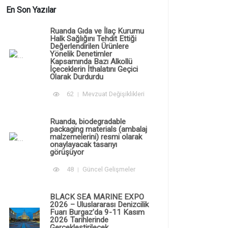
En Son Yazılar
Ruanda Gıda ve İlaç Kurumu
Halk Sağlığını Tehdit Ettiği
Değerlendirilen Ürünlere
Yönelik Denetimler
Kapsamında Bazı Alkollü
İçeceklerin İthalatını Geçici
Olarak Durdurdu
62
Mevzuat Değişiklikleri
Ruanda, biodegradable
packaging materials (ambalaj
malzemelerini) resmi olarak
onaylayacak tasarıyı
görüşüyor
48
Güncel Gelişmeler
BLACK SEA MARINE EXPO
2026 – Uluslararası Denizcilik
Fuarı Burgaz'da 9-11 Kasım
2026 Tarihlerinde
Gerçekleştirilecek