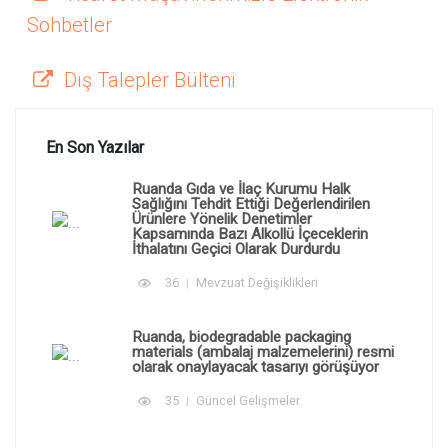
Sohbetler
Dış Talepler Bülteni
En Son Yazılar
Ruanda Gıda ve İlaç Kurumu Halk
Sağlığını Tehdit Ettiği Değerlendirilen
Ürünlere Yönelik Denetimler
Kapsamında Bazı Alkollü İçeceklerin
İthalatını Geçici Olarak Durdurdu
36
Mevzuat Değişiklikleri
Ruanda, biodegradable packaging
materials (ambalaj malzemelerini) resmi
olarak onaylayacak tasarıyı görüşüyor
35
Güncel Gelişmeler