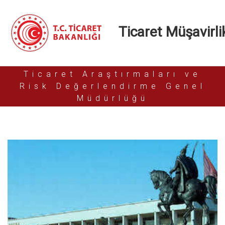
Ticaret Müşavirlik
Ticaret Araştırmaları ve
Risk Değerlendirme Genel
Müdürlüğü