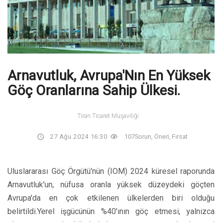
Arnavutluk, Avrupa'Nın En Yüksek
Göç Oranlarına Sahip Ülkesi.
Tiran Ticaret Müşaviliği
27 Ağu 2024 16:30
107
Sorun, Öneri, Fırsat
Uluslararası Göç Örgütü'nün (IOM) 2024 küresel raporunda
Arnavutluk'un, nüfusa oranla yüksek düzeydeki göçten
Avrupa'da en çok etkilenen ülkelerden biri olduğu
belirtildi.Yerel işgücünün %40'ının göç etmesi, yalnızca