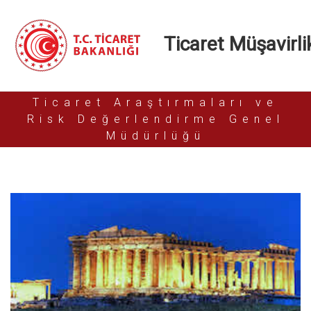
Ticaret Müşavirlik
Ticaret Araştırmaları ve
Risk Değerlendirme Genel
Müdürlüğü