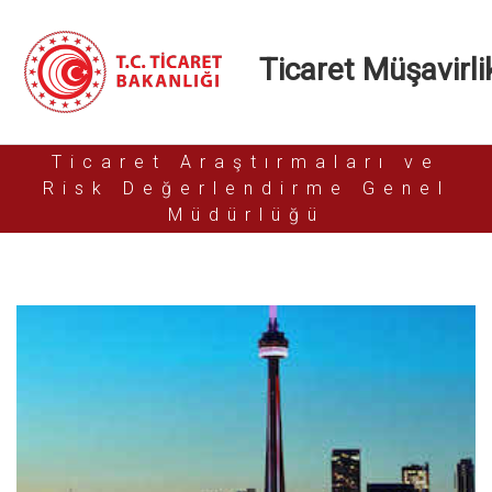
Ticaret Müşavirlik
Ticaret Araştırmaları ve
Risk Değerlendirme Genel
Müdürlüğü