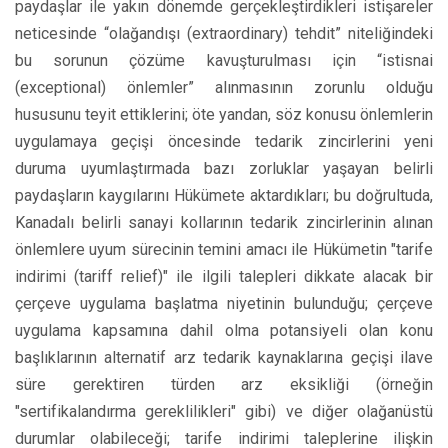
paydaşlar ile yakın dönemde gerçekleştirdikleri istişareler
neticesinde “olağandışı (extraordinary) tehdit” niteliğindeki
bu sorunun çözüme kavuşturulması için “istisnai
(exceptional) önlemler” alınmasının zorunlu olduğu
hususunu teyit ettiklerini; öte yandan, söz konusu önlemlerin
uygulamaya geçişi öncesinde tedarik zincirlerini yeni
duruma uyumlaştırmada bazı zorluklar yaşayan belirli
paydaşların kaygılarını Hükümete aktardıkları; bu doğrultuda,
Kanadalı belirli sanayi kollarının tedarik zincirlerinin alınan
önlemlere uyum sürecinin temini amacı ile Hükümetin "tarife
indirimi (tariff relief)" ile ilgili talepleri dikkate alacak bir
çerçeve uygulama başlatma niyetinin bulunduğu; çerçeve
uygulama kapsamına dahil olma potansiyeli olan konu
başlıklarının alternatif arz tedarik kaynaklarına geçişi ilave
süre gerektiren türden arz eksikliği (örneğin
"sertifikalandırma gereklilikleri" gibi) ve diğer olağanüstü
durumlar olabileceği; tarife indirimi taleplerine ilişkin