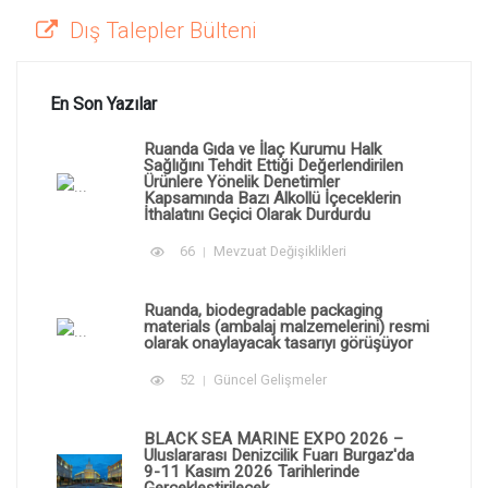
Dış Talepler Bülteni
En Son Yazılar
Ruanda Gıda ve İlaç Kurumu Halk
Sağlığını Tehdit Ettiği Değerlendirilen
Ürünlere Yönelik Denetimler
Kapsamında Bazı Alkollü İçeceklerin
İthalatını Geçici Olarak Durdurdu
66
Mevzuat Değişiklikleri
Ruanda, biodegradable packaging
materials (ambalaj malzemelerini) resmi
olarak onaylayacak tasarıyı görüşüyor
52
Güncel Gelişmeler
BLACK SEA MARINE EXPO 2026 –
Uluslararası Denizcilik Fuarı Burgaz'da
9-11 Kasım 2026 Tarihlerinde